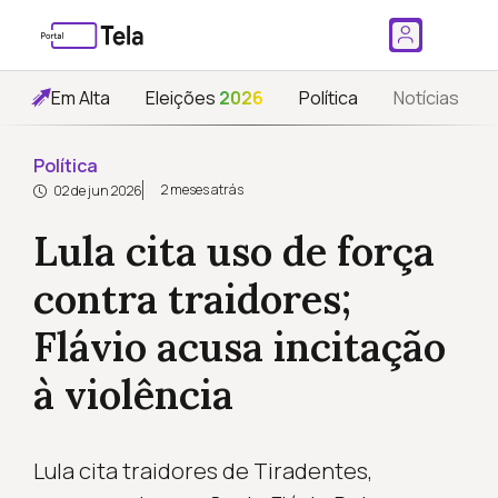
Em Alta
Eleições
2026
Política
Notícias
Política
2 meses atrás
02 de jun 2026
Lula cita uso de força
contra traidores;
Flávio acusa incitação
à violência
Lula cita traidores de Tiradentes,