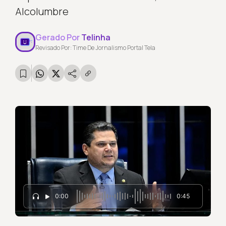
Alcolumbre
Gerado Por
Telinha
Revisado Por: Time De Jornalismo Portal Tela
0:00
0:45