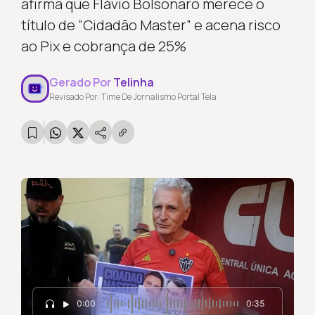
afirma que Flávio Bolsonaro merece o
título de “Cidadão Master” e acena risco
ao Pix e cobrança de 25%
Gerado Por
Telinha
Revisado Por: Time De Jornalismo Portal Tela
0:00
0:35