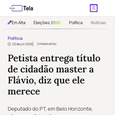
Em Alta
Eleições
2026
Política
Notícias
Política
2 meses atrás
02 de jun 2026
Petista entrega título
de cidadão master a
Flávio, diz que ele
merece
Deputado do PT, em Belo Horizonte,