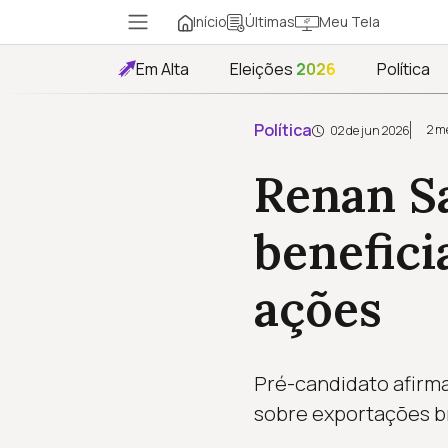
Início
Meu Tela
Últimas
Em Alta
Eleições
2026
Política
Política
2 m
02 de jun 2026
Renan S
benefici
ações
Pré-candidato afirma
sobre exportações br