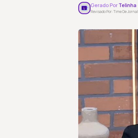
Gerado Por
Telinha
Revisado Por: Time De Jornal