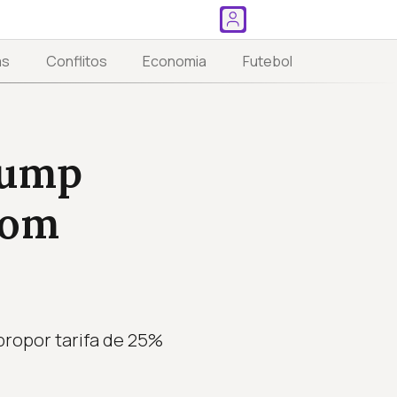
as
Conflitos
Economia
Futebol
rump
com
propor tarifa de 25%