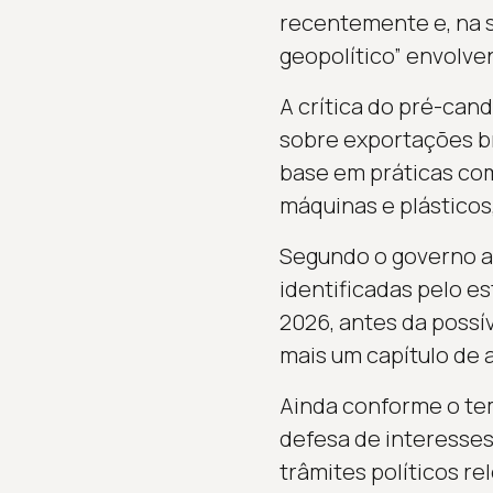
recentemente e, na s
geopolítico” envolven
A crítica do pré-can
sobre exportações br
base em práticas come
máquinas e plásticos,
Segundo o governo am
identificadas pelo es
2026, antes da possí
mais um capítulo de a
Ainda conforme o tem
defesa de interesses 
trâmites políticos re