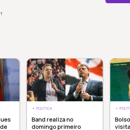
r!
POLÍTICA
POLÍT
ques
Band realiza no
Bols
 de
domingo primeiro
visit