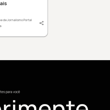
ais
e de Jornalismo Portal
a
tes para você
rimente