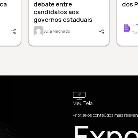
nca
debate entre
dos P
candidatos aos
governos estaduais
Tim
Julia Machado
Tel
Meu Tela
Priorize os conteúdos mais relevan
Expe