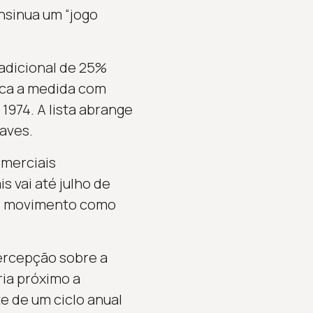
nsinua um “jogo
 adicional de 25%
fica a medida com
1974. A lista abrange
naves.
omerciais
s vai até julho de
m o movimento como
ercepção sobre a
ria próximo a
te de um ciclo anual