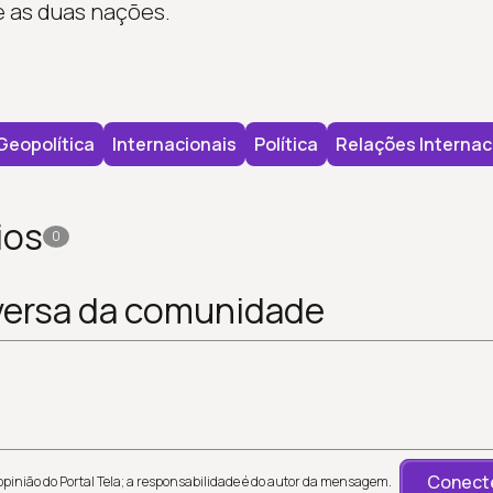
 as duas nações.
Geopolítica
Internacionais
Política
Relações Internac
ios
0
versa da comunidade
Conecte
inião do Portal Tela; a responsabilidade é do autor da mensagem.