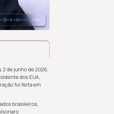
0:38
, 2 de junho de 2026,
esidente dos EUA,
ração foi feita em
dos brasileiros,
olsonaro