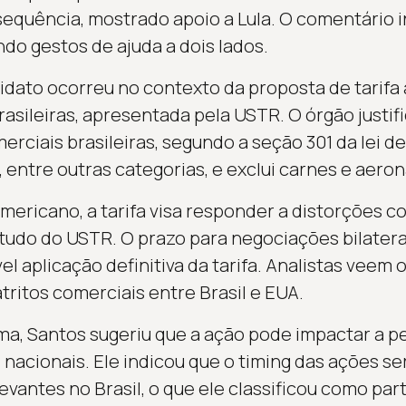
equência, mostrado apoio a Lula. O comentário i
do gestos de ajuda a dois lados.
didato ocorreu no contexto da proposta de tarifa
asileiras, apresentada pela USTR. O órgão justi
rciais brasileiras, segundo a seção 301 da lei de 
 entre outras categorias, e exclui carnes e aero
ericano, a tarifa visa responder a distorções c
tudo do USTR. O prazo para negociações bilaterai
vel aplicação definitiva da tarifa. Analistas vee
tritos comerciais entre Brasil e EUA.
a, Santos sugeriu que a ação pode impactar a p
nacionais. Ele indicou que o timing das ações se
levantes no Brasil, o que ele classificou como par