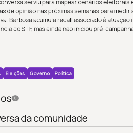
conversa serviu para mapear cenários eleitorai
s de opinião nas próximas semanas para medir a
iva. Barbosa acumula recall associado à atuação
ência do STF, mas ainda não iniciou pré-campanh
s
Eleições
Governo
Política
ios
0
versa da comunidade