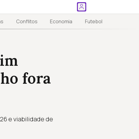
as
Conflitos
Economia
Futebol
uim
ho fora
6 e viabilidade de