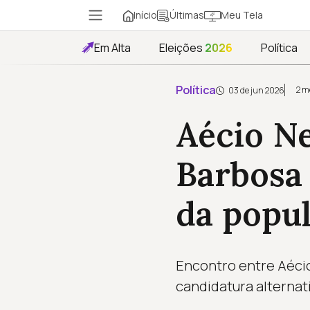
Início
Meu Tela
Últimas
Em Alta
Eleições
2026
Política
Política
2 m
03 de jun 2026
Aécio N
Barbosa 
da popul
Encontro entre Aécio
candidatura alternat