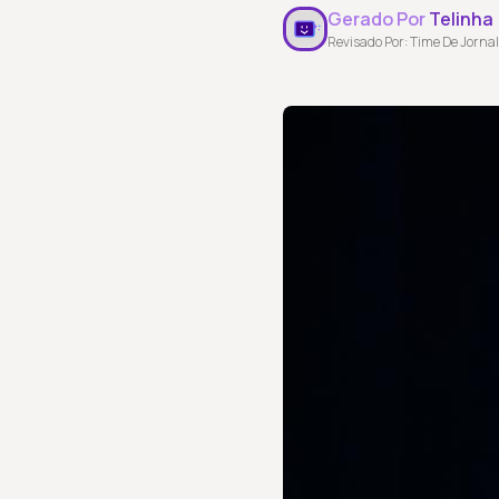
Gerado Por
Telinha
Revisado Por: Time De Jornal