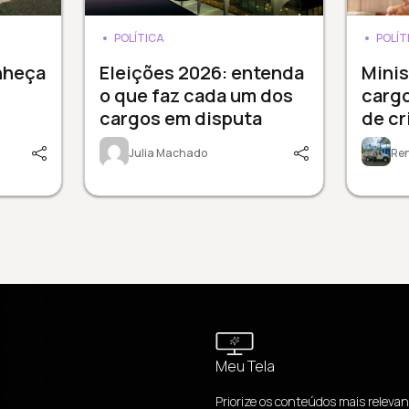
POLÍTICA
POLÍT
nheça
Eleições 2026: entenda
Minis
o que faz cada um dos
carg
cargos em disputa
de cr
Julia Machado
Re
Meu Tela
Priorize os conteúdos mais relevan