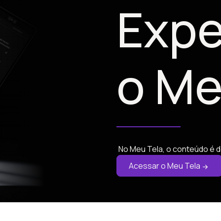
Expe
o Me
No Meu Tela, o conteúdo é d
Acessar o Meu Tela