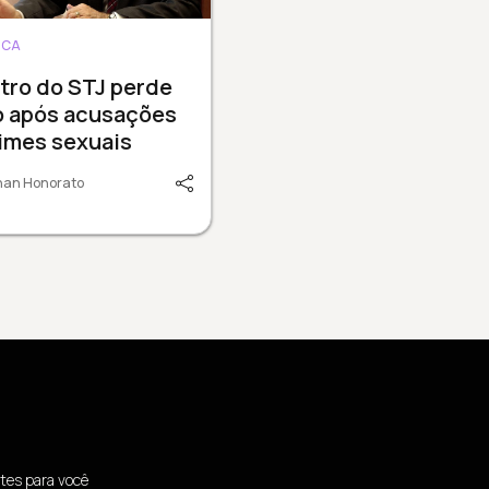
ICA
tro do STJ perde
o após acusações
imes sexuais
nan Honorato
tes para você