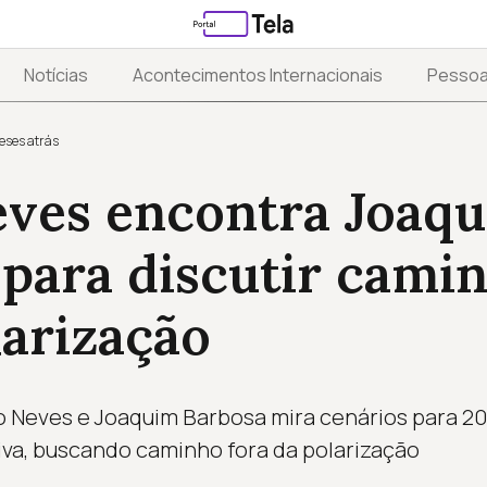
Notícias
Acontecimentos Internacionais
Pesso
eses atrás
eves encontra Joaq
para discutir camin
arização
 Neves e Joaquim Barbosa mira cenários para 202
iva, buscando caminho fora da polarização