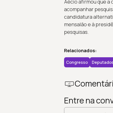
Aécio afirmou que a 
acompanhar pesquisa
candidatura alternat
mensalão e à presid
pesquisas.
Relacionados:
Congresso
Deputado
Comentár
Entre na con