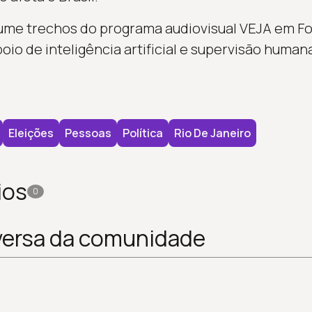
sume trechos do programa audiovisual VEJA em F
io de inteligência artificial e supervisão human
Eleições
Pessoas
Política
Rio De Janeiro
ios
0
versa da comunidade