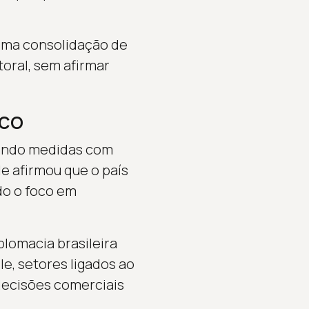
 uma consolidação de
oral, sem afirmar
ico
tando medidas com
le afirmou que o país
do o foco em
plomacia brasileira
e, setores ligados ao
decisões comerciais