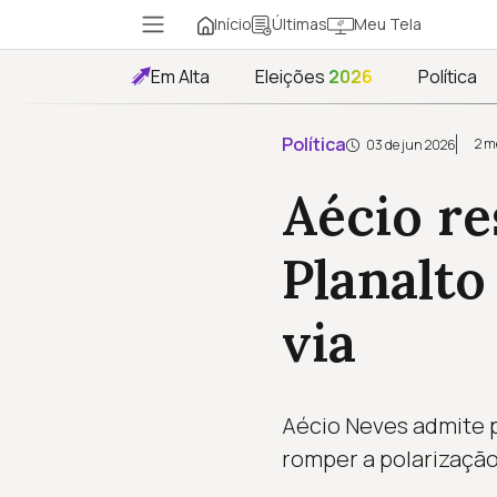
Início
Meu Tela
Últimas
Em Alta
Eleições
2026
Política
Política
2 m
03 de jun 2026
Aécio r
Planalto
via
Aécio Neves admite 
romper a polarização