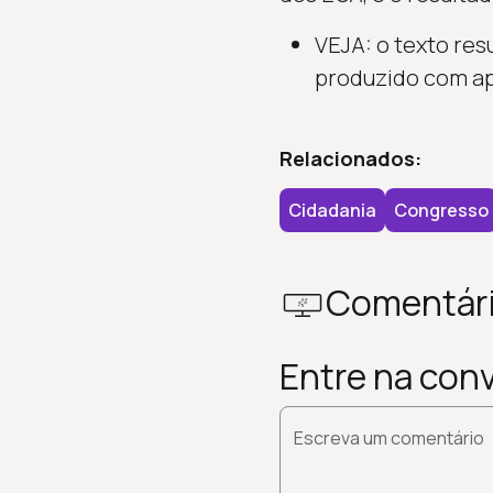
VEJA: o texto re
produzido com apo
Relacionados:
Cidadania
Congresso
Comentár
Entre na con
Escreva um comentário