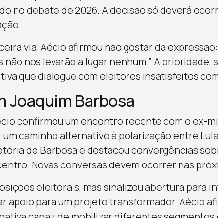
ido no debate de 2026. A decisão só deverá oco
ação.
ceira via, Aécio afirmou não gostar da expressão: 
s não nos levarão a lugar nenhum.” A prioridade, 
iva que dialogue com eleitores insatisfeitos com
m Joaquim Barbosa
écio confirmou um encontro recente com o ex-mi
r um caminho alternativo à polarização entre Lula
jetória de Barbosa e destacou convergências so
centro. Novas conversas devem ocorrer nas pró
sições eleitorais, mas sinalizou abertura para in
 apoio para um projeto transformador. Aécio af
rnativa capaz de mobilizar diferentes segmentos 