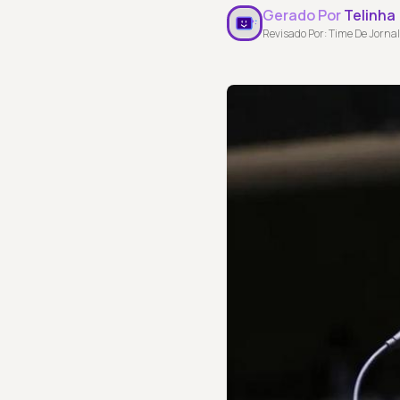
Gerado Por
Telinha
Revisado Por: Time De Jornal