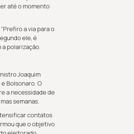
rrer até o momento
“Prefiro a via para o
segundo ele, é
 a polarização.
nistro Joaquim
 e Bolsonaro. O
bre a necessidade de
ximas semanas.
tensificar contatos
irmou que o objetivo
do eleitorado.