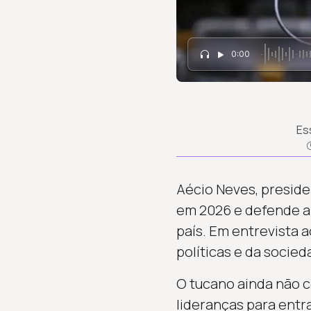
0:00
Es
Aécio Neves, presiden
em 2026 e defende a
país. Em entrevista 
políticas e da socied
O tucano ainda não c
lideranças para entra