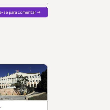
-se para comentar
L