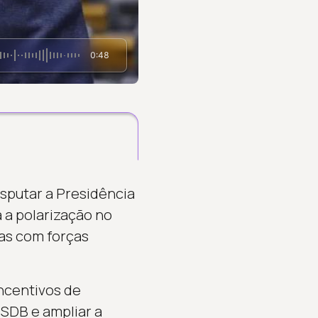
0:48
isputar a Presidência
a polarização no
sas com forças
incentivos de
PSDB e ampliar a