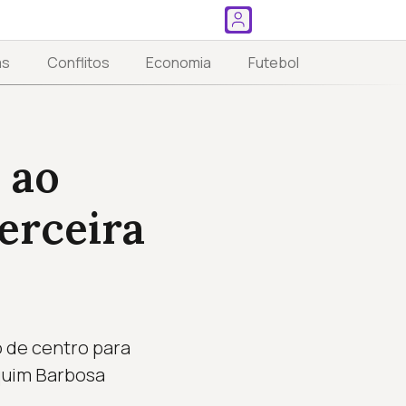
as
Conflitos
Economia
Futebol
 ao
terceira
 de centro para
quim Barbosa