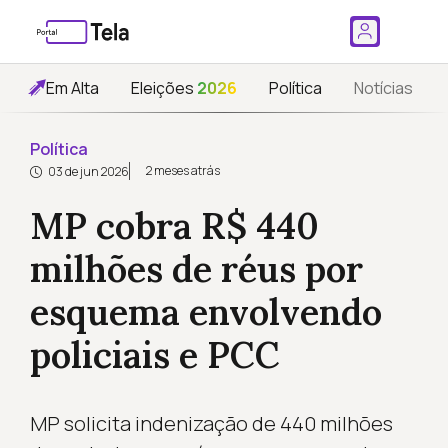
Em Alta
Eleições
2026
Política
Notícias
Política
2 meses atrás
03 de jun 2026
MP cobra R$ 440
milhões de réus por
esquema envolvendo
policiais e PCC
MP solicita indenização de 440 milhões