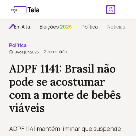
Em Alta
Eleições
2026
Política
Notícias
Política
2 meses atrás
04 de jun 2026
ADPF 1141: Brasil não
pode se acostumar
com a morte de bebês
viáveis
ADPF 1141 mantém liminar que suspende