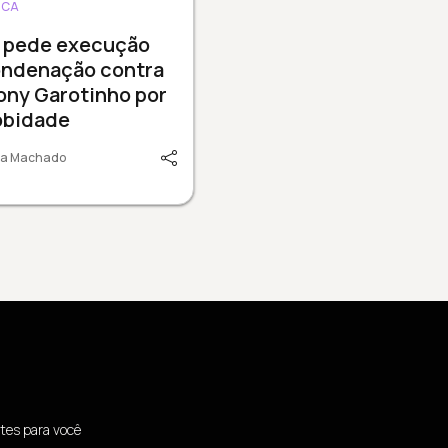
ICA
 pede execução
ondenação contra
ony Garotinho por
obidade
lia Machado
tes para você