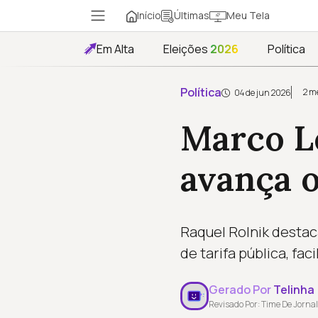
Início
Meu Tela
Últimas
Em Alta
Eleições
2026
Política
Política
2 m
04 de jun 2026
Marco Le
avança o
Raquel Rolnik destac
de tarifa pública, fa
Gerado Por
Telinha
Revisado Por: Time De Jornal