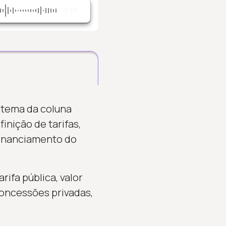
0:38
 tema da coluna
inição de tarifas,
financiamento do
rifa pública, valor
 concessões privadas,