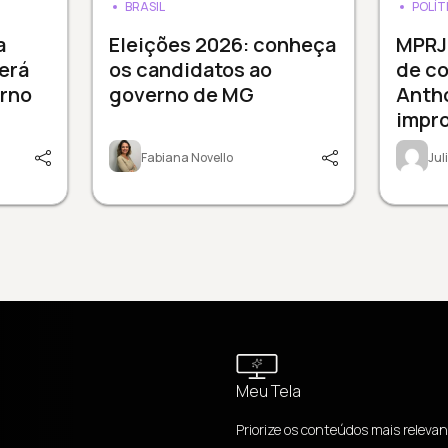
BRASIL
POLÍT
a
Eleições 2026: conheça
MPRJ
será
os candidatos ao
de c
erno
governo de MG
Anth
impr
Fabiana Novello
Ju
Meu Tela
Priorize os conteúdos mais relevan