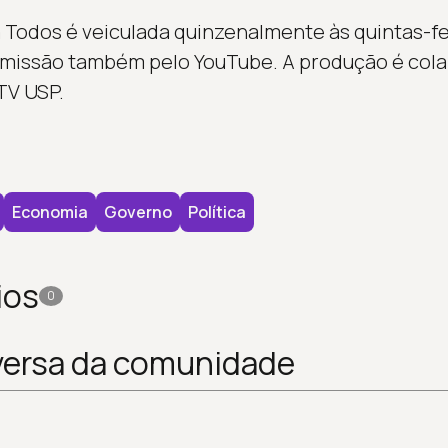
 Todos é veiculada quinzenalmente às quintas-fei
smissão também pelo YouTube. A produção é cola
TV USP.
Economia
Governo
Política
ios
0
versa da comunidade