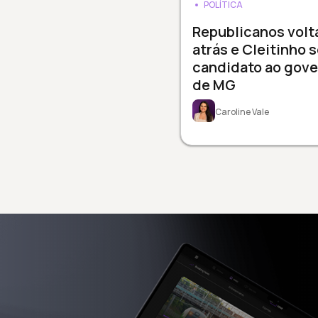
POLÍTICA
Republicanos volt
atrás e Cleitinho 
candidato ao gov
de MG
Caroline Vale