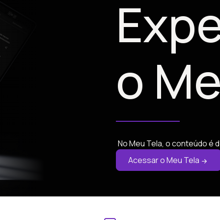
Expe
o Me
No Meu Tela, o conteúdo é d
Acessar o Meu Tela