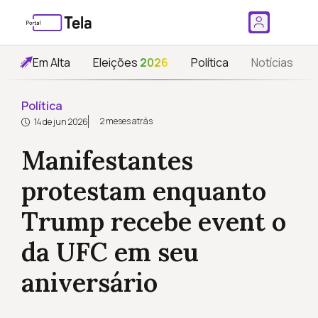
Em Alta
Eleições
2026
Política
Notícias
Política
2 meses atrás
14 de jun 2026
Manifestantes
protestam enquanto
Trump recebe event o
da UFC em seu
aniversário