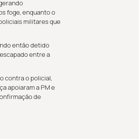
 gerando
os foge, enquanto o
policiais militares que
endo então detido
 escapado entre a
o contra o policial,
nça apoiaram a PM e
confirmação de