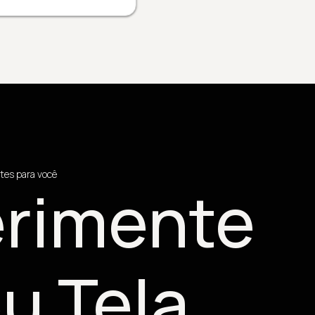
tes para você
rimente
u Tela