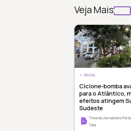
Veja Mais
BRASIL
Ciclone-bomba av
para o Atlântico, 
efeitos atingem Su
Sudeste
Time de Jornalismo Porta
Tela