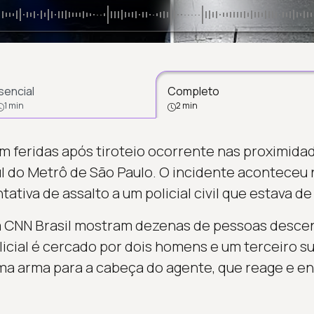
sencial
Completo
1 min
2 min
m feridas após tiroteio ocorrente nas proximida
ul do Metrô de São Paulo. O incidente aconteceu
ativa de assalto a um policial civil que estava de 
a CNN Brasil mostram dezenas de pessoas desce
icial é cercado por dois homens e um terceiro s
a arma para a cabeça do agente, que reage e en