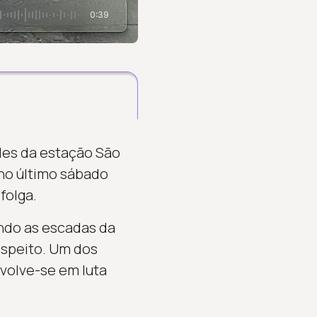
0:39
des da estação São
 no último sábado
folga.
ndo as escadas da
uspeito. Um dos
volve-se em luta