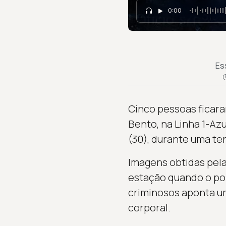
0:00
Es
Cinco pessoas ficara
Bento, na Linha 1-Az
(30), durante uma tent
Imagens obtidas pel
estação quando o pol
criminosos aponta um
corporal.