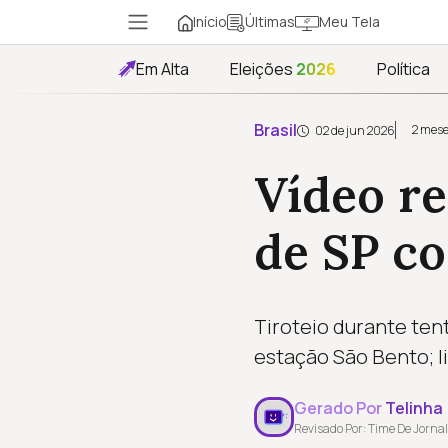
Início
Meu Tela
Últimas
Em Alta
Eleições
2026
Política
Brasil
2 mese
02 de jun 2026
Vídeo re
de SP c
Tiroteio durante tent
estação São Bento; l
Gerado Por
Telinha
Revisado Por: Time De Jornal