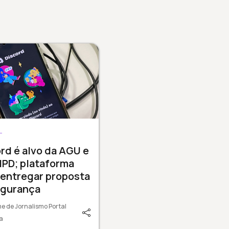
L
rd é alvo da AGU e
NPD; plataforma
 entregar proposta
egurança
e de Jornalismo Portal
a