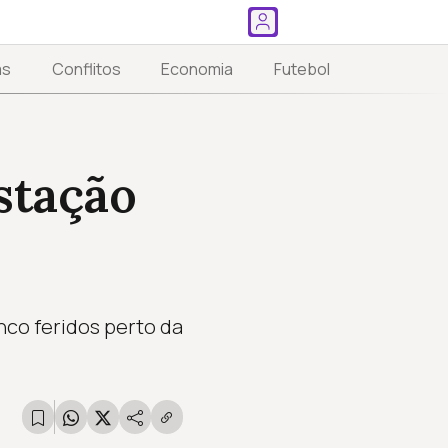
as
Conflitos
Economia
Futebol
stação
inco feridos perto da