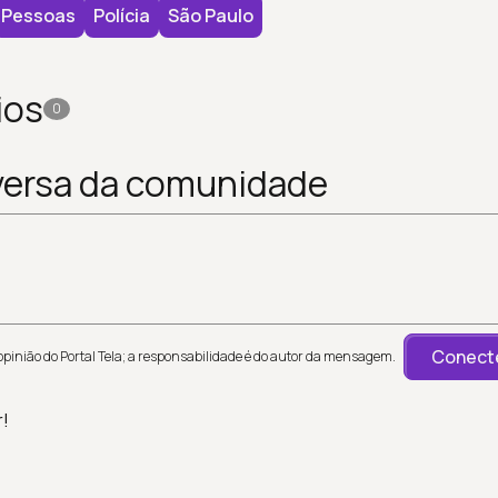
Pessoas
Polícia
São Paulo
ios
0
versa da comunidade
Conecte
inião do Portal Tela; a responsabilidade é do autor da mensagem.
r!