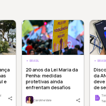
BRASIL
BRASI
ança
20 anos da Lei Maria da
Disco
mas
Penha: medidas
da A
l e
protetivas ainda
deve
enfrentam desafios
de s
l
Tim
Caroline Vale
Tel