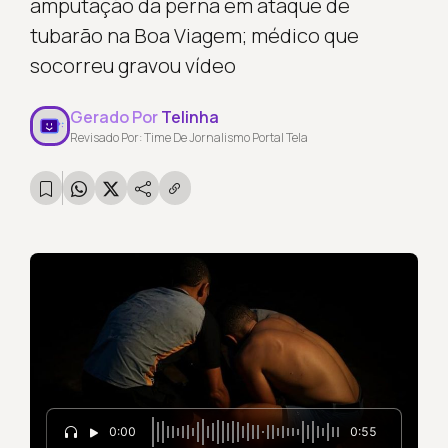
amputação da perna em ataque de
tubarão na Boa Viagem; médico que
socorreu gravou vídeo
Gerado Por
Telinha
Revisado Por: Time De Jornalismo Portal Tela
0:00
0:55