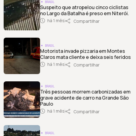
BRASIL
Suspeito que atropelou cinco ciclistas
no Largo da Batalha é preso em Niterói.
há 1 mês
Compartilhar
BRASIL
Motorista invade pizzaria em Montes
Claros mata cliente e deixa seis feridos
há 1 mês
Compartilhar
BRASIL
Três pessoas morrem carbonizadas em
grave acidente de carro na Grande São
Paulo
há 1 mês
Compartilhar
BRASIL