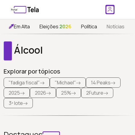
Em Alta
Eleições
2026
Política
Notícias
Álcool
Explorar por tópicos
"fadiga fiscal"
"Michael"
14 Peaks
2025
2026
25%
2Future
3º lote
Destaques