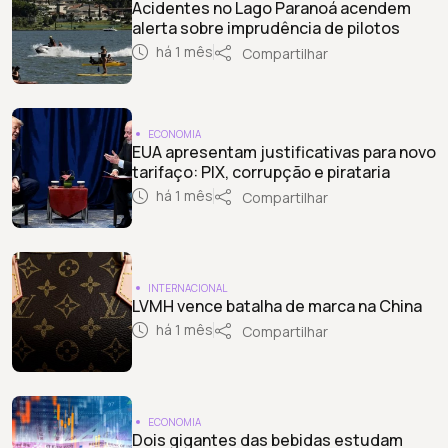
Acidentes no Lago Paranoá acendem
alerta sobre imprudência de pilotos
há 1 mês
Compartilhar
ECONOMIA
EUA apresentam justificativas para novo
tarifaço: PIX, corrupção e pirataria
há 1 mês
Compartilhar
INTERNACIONAL
LVMH vence batalha de marca na China
há 1 mês
Compartilhar
ECONOMIA
Dois gigantes das bebidas estudam