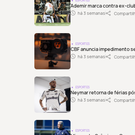
ESPORTES
Ademir marca contra ex-clu
há 3 semanas
Compartil
ESPORTES
CBF anuncia impedimento sem
há 3 semanas
Compartil
ESPORTES
Neymar retorna de férias p
há 3 semanas
Compartil
ESPORTES