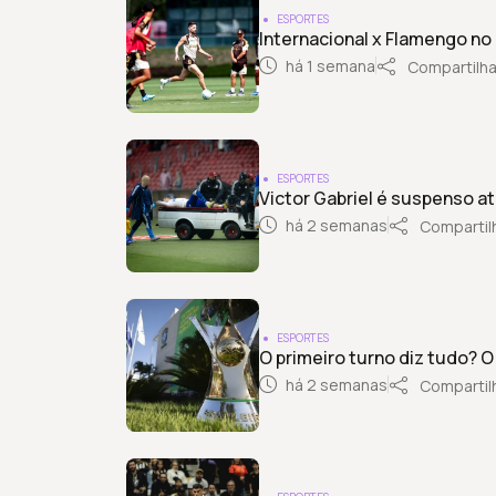
ESPORTES
Internacional x Flamengo no 
há 1 semana
Compartilha
ESPORTES
Victor Gabriel é suspenso at
há 2 semanas
Compartil
ESPORTES
O primeiro turno diz tudo? 
há 2 semanas
Compartil