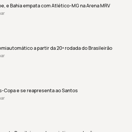
be, e Bahia empata com Atlético-MG na Arena MRV
har
iautomático a partir da 20ª rodada do Brasileirão
har
ós-Copa e se reapresenta ao Santos
har