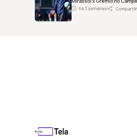
Mirassol x Grêmio no Campeo
há 3 semanas
Compartil