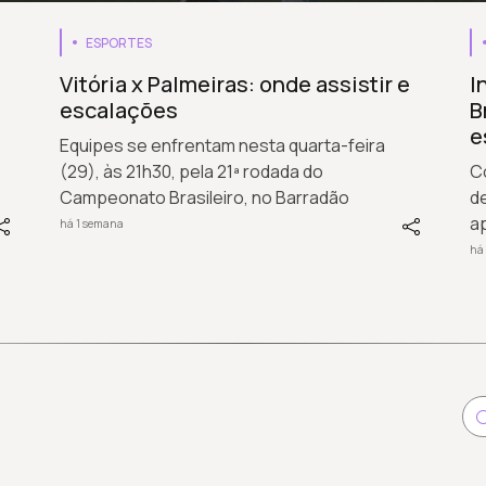
ESPORTES
Vitória x Palmeiras: onde assistir e
I
escalações
B
e
Equipes se enfrentam nesta quarta-feira
(29), às 21h30, pela 21ª rodada do
Co
Campeonato Brasileiro, no Barradão
d
ap
há 1 semana
há