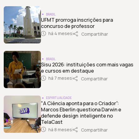
BRASIL
UFMT prorroga inscrições para
concurso de professor
há 4 meses
Compartilhar
BRASIL
Sisu 2026: instituições com mais vagas
e cursos em destaque
há 7 meses
Compartilhar
ESPIRITUALIDADE
"A Ciência aponta para o Criador”:
Marcos Eberlin questiona Darwin e
defende design inteligente no
TelaCast
há 8 meses
Compartilhar