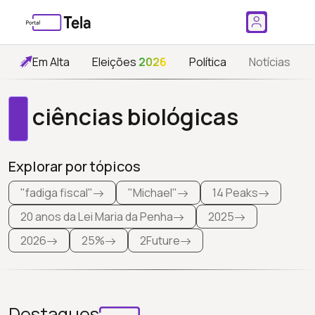
Em Alta
Eleições
2026
Política
Notícias
ciências biológicas
Explorar por tópicos
"fadiga fiscal"
"Michael"
14 Peaks
20 anos da Lei Maria da Penha
2025
2026
25%
2Future
Destaques