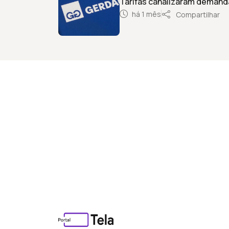
Tarifas canalizaram demand
há 1 mês
Compartilhar