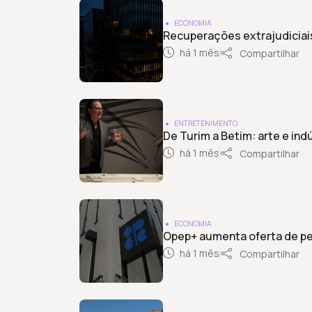
ECONOMIA
Recuperações extrajudiciais
há 1 mês
Compartilhar
ENTRETENIMENTO
De Turim a Betim: arte e ind
há 1 mês
Compartilhar
ECONOMIA
Opep+ aumenta oferta de pe
há 1 mês
Compartilhar