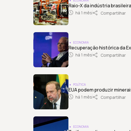
ECONOMIA
Raio-X da indústria brasilei
há 1 mês
Compartilhar
ECONOMIA
Recuperação histórica da E
há 1 mês
Compartilhar
POLÍTICA
EUA podem produzir minerais
há 1 mês
Compartilhar
ECONOMIA