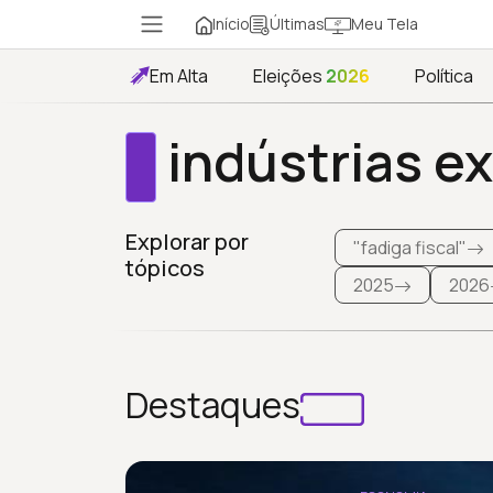
Início
Meu Tela
Últimas
Em Alta
Eleições
2026
Política
indústrias ex
Explorar por
"fadiga fiscal"
tópicos
2025
2026
Destaques