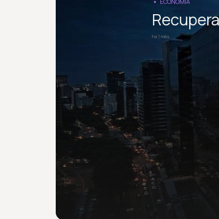
ECONOMIA
Recuperaç
há 1 mês