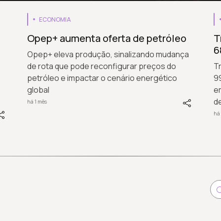
ECONOMIA
Opep+ aumenta oferta de petróleo
T
6
Opep+ eleva produção, sinalizando mudança
de rota que pode reconfigurar preços do
T
petróleo e impactar o cenário energético
99
global
e
d
há 1 mês
há 