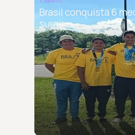
ESPORTES
Brasil conquista 6 m
surgir
há 1 mês