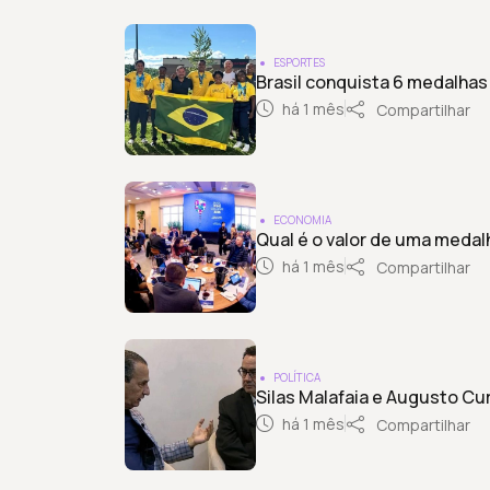
ESPORTES
Brasil conquista 6 medalhas
há 1 mês
Compartilhar
ECONOMIA
Qual é o valor de uma medal
há 1 mês
Compartilhar
POLÍTICA
Silas Malafaia e Augusto C
há 1 mês
Compartilhar