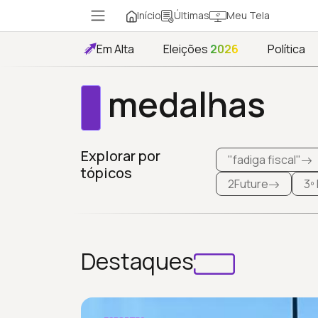
Início
Meu Tela
Últimas
Em Alta
Eleições
2026
Política
medalhas
Explorar por
"fadiga fiscal"
tópicos
2Future
3º
Destaques