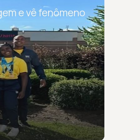
agem e vê fenômeno