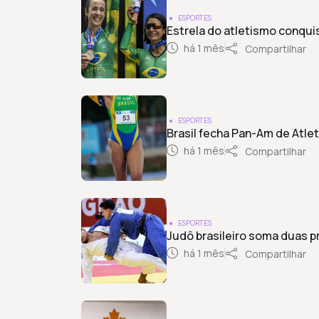
ESPORTES
Estrela do atletismo conqui
há 1 mês
Compartilhar
ESPORTES
Brasil fecha Pan-Am de Atle
há 1 mês
Compartilhar
ESPORTES
Judô brasileiro soma duas p
há 1 mês
Compartilhar