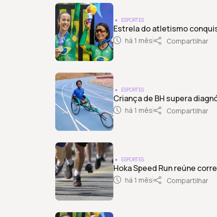
ESPORTES
Estrela do atletismo conqu
há 1 mês
Compartilhar
ESPORTES
Criança de BH supera diagnó
há 1 mês
Compartilhar
ESPORTES
Hoka Speed Run reúne corre
há 1 mês
Compartilhar