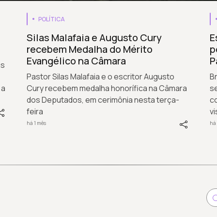
POLÍTICA
Silas Malafaia e Augusto Cury
E
recebem Medalha do Mérito
p
Evangélico na Câmara
P
às
Pastor Silas Malafaia e o escritor Augusto
B
 a
Cury recebem medalha honorífica na Câmara
s
dos Deputados, em cerimônia nesta terça-
co
feira
vi
há 1 mês
há 