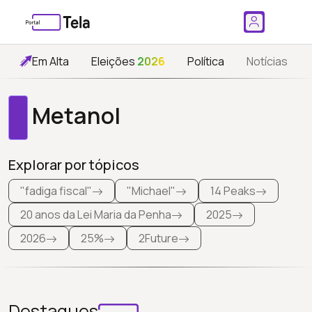
Em Alta
Eleições
2026
Política
Notícias
Metanol
Explorar por tópicos
"fadiga fiscal"
"Michael"
14 Peaks
20 anos da Lei Maria da Penha
2025
2026
25%
2Future
Destaques