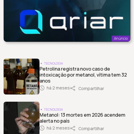
Anúncio
TECNOLOGIA
Petrolina registra novo caso de
intoxicação por metanol, vítima tem 32
anos
há 2 meses
Compartilhar
TECNOLOGIA
Metanol: 13 mortes em 2026 acendem
alerta no país
há 2 meses
Compartilhar