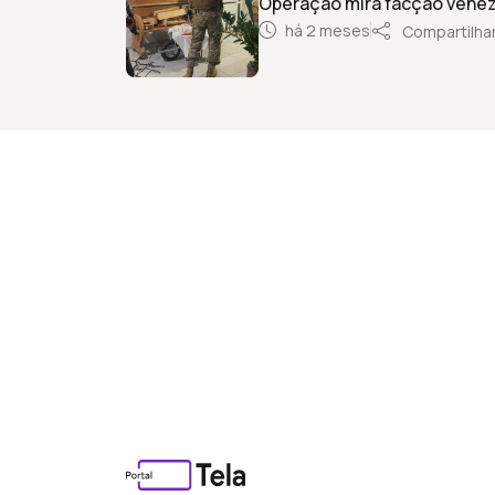
Operação mira facção venez
há 2 meses
Compartilha