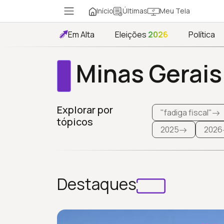
Início
Meu Tela
Últimas
Em Alta
Eleições
2026
Política
Minas Gerais
Explorar por
"fadiga fiscal"
tópicos
2025
2026
Destaques