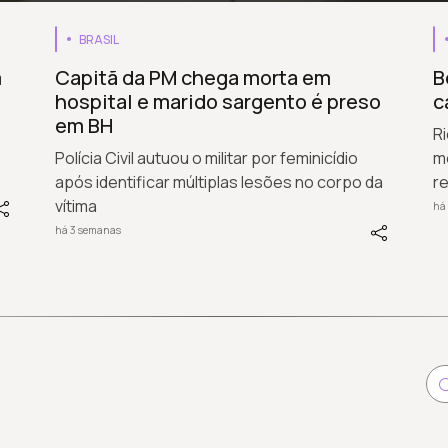
BRASIL
m
Capitã da PM chega morta em
B
hospital e marido sargento é preso
c
em BH
Ri
Polícia Civil autuou o militar por feminicídio
m
após identificar múltiplas lesões no corpo da
r
vítima
há
há 3 semanas