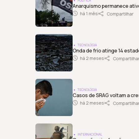
POLÍTICA
Anarquismo permanece ativo 
há 1 mês
Compartilhar
TECNOLOGIA
Onda de frio atinge 14 esta
há 2 meses
Compartilha
TECNOLOGIA
Casos de SRAG voltam a cres
há 2 meses
Compartilha
INTERNACIONAL