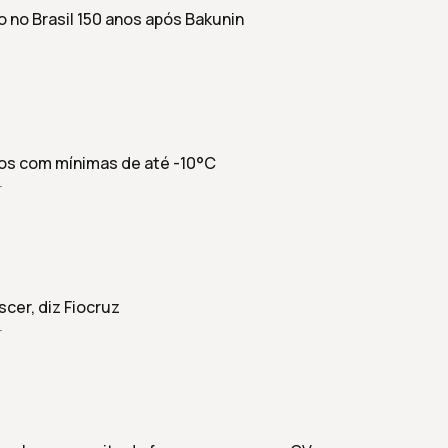
no Brasil 150 anos após Bakunin
dos com mínimas de até -10°C
r
cer, diz Fiocruz
r