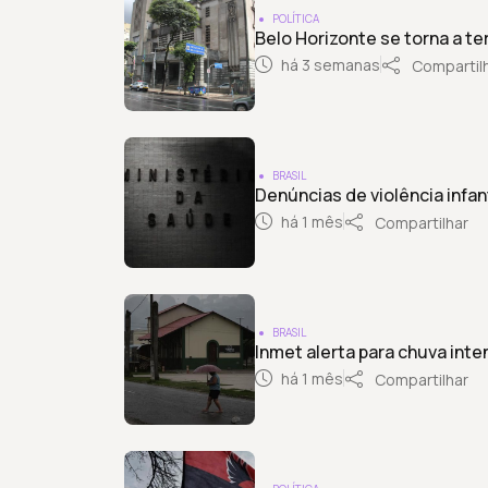
POLÍTICA
Belo Horizonte se torna a ter
há 3 semanas
Compartil
BRASIL
Denúncias de violência infa
há 1 mês
Compartilhar
BRASIL
Inmet alerta para chuva int
há 1 mês
Compartilhar