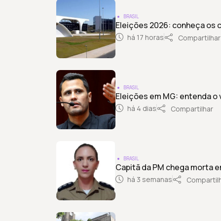
BRASIL
Eleições 2026: conheça os 
há 17 horas
Compartilhar
BRASIL
Eleições em MG: entenda o 
há 4 dias
Compartilhar
BRASIL
Capitã da PM chega morta e
há 3 semanas
Compartil