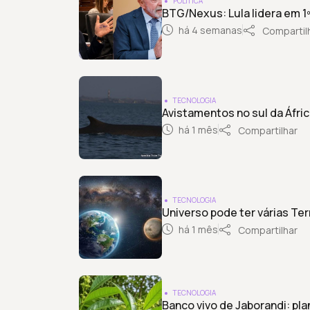
POLÍTICA
BTG/Nexus: Lula lidera em 1º
há 4 semanas
Compartil
TECNOLOGIA
Avistamentos no sul da Áfric
há 1 mês
Compartilhar
TECNOLOGIA
Universo pode ter várias Ter
há 1 mês
Compartilhar
TECNOLOGIA
Banco vivo de Jaborandi: pla