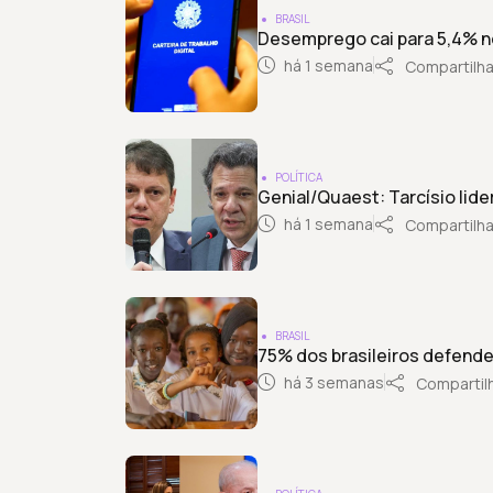
BRASIL
Desemprego cai para 5,4% no
há 1 semana
Compartilha
POLÍTICA
Genial/Quaest: Tarcísio li
há 1 semana
Compartilha
BRASIL
75% dos brasileiros defende
há 3 semanas
Compartil