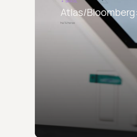
BRASIL
Atlas/Bloomberg: 
há 14 horas