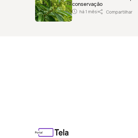
conservação
há 1 mês
Compartilhar