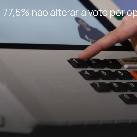
77,5% não alteraria voto por op