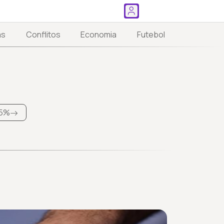
as
Conflitos
Economia
Futebol
5%