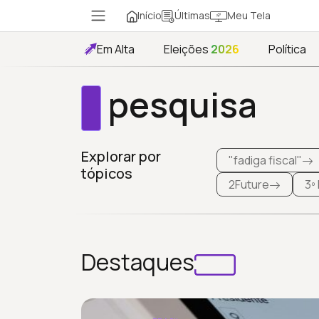
Início
Meu Tela
Últimas
Em Alta
Eleições
2026
Política
pesquisa
Explorar por
"fadiga fiscal"
tópicos
2Future
3º
Destaques