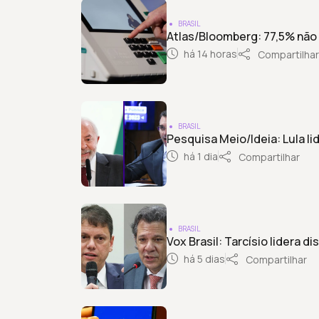
BRASIL
Atlas/Bloomberg: 77,5% não a
há 14 horas
Compartilhar
BRASIL
Pesquisa Meio/Ideia: Lula l
há 1 dia
Compartilhar
BRASIL
Vox Brasil: Tarcísio lidera
há 5 dias
Compartilhar