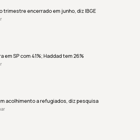
 trimestre encerrado em junho, diz IBGE
r
dera em SP com 41%; Haddad tem 26%
r
m acolhimento a refugiados, diz pesquisa
har