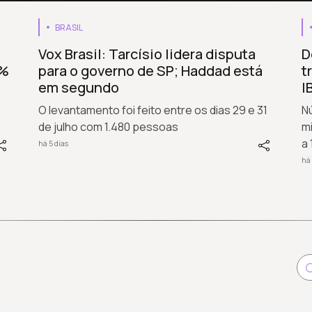
BRASIL
Vox Brasil: Tarcísio lidera disputa
D
5%
para o governo de SP; Haddad está
t
em segundo
I
O levantamento foi feito entre os dias 29 e 31
N
de julho com 1.480 pessoas
m
a 
há 5 dias
há