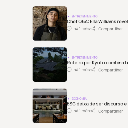
ENTRETENIMENTO
Chef Q&A: Ella Williams reve
há 1 mês
Compartilhar
ENTRETENIMENTO
Roteiro por Kyoto combina t
há 1 mês
Compartilhar
ECONOMIA
ESG deixa de ser discurso e
há 1 mês
Compartilhar