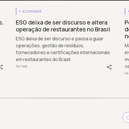
ECONOMIA
s,
ESG deixa de ser discurso e altera
P
operação de restaurantes no Brasil
d
n
ESG deixa de ser discurso e passa a guiar
operações, gestão de resíduos,
M
fornecedores e certificações internacionais
i
em restaurantes do Brasil
m
ce
há 1 mês
há 