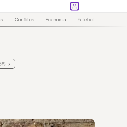
as
Conflitos
Economia
Futebol
5%