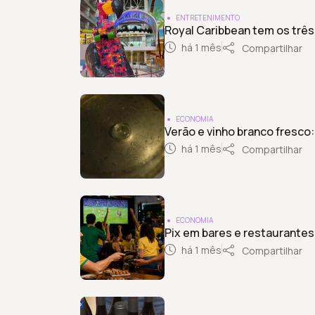
ENTRETENIMENTO
Royal Caribbean tem os três
há 1 mês
Compartilhar
ECONOMIA
Verão e vinho branco fresco
há 1 mês
Compartilhar
ECONOMIA
Pix em bares e restaurantes
há 1 mês
Compartilhar