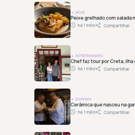
SAÚDE
Peixe grelhado com salada 
há 1 mês
Compartilhar
ENTRETENIMENTO
Chef faz tour por Creta, ilha
há 1 mês
Compartilhar
ECONOMIA
Cerâmica que nasceu na gar
há 1 mês
Compartilhar