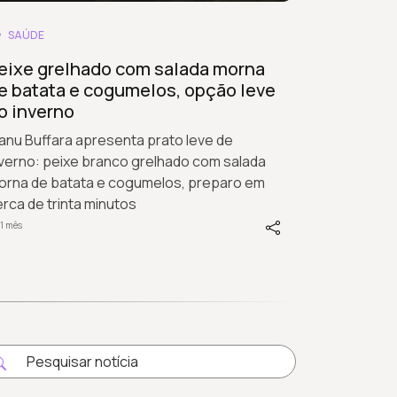
SAÚDE
eixe grelhado com salada morna
e batata e cogumelos, opção leve
o inverno
anu Buffara apresenta prato leve de
nverno: peixe branco grelhado com salada
orna de batata e cogumelos, preparo em
rca de trinta minutos
1 mês