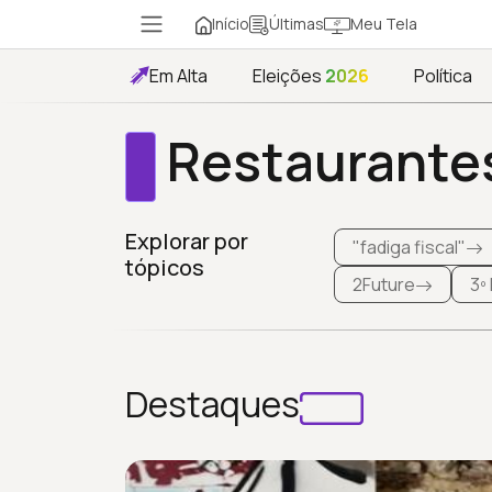
Início
Meu Tela
Últimas
Em Alta
Eleições
2026
Política
Restaurante
Explorar por
"fadiga fiscal"
tópicos
2Future
3º
Destaques