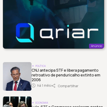
Anúncio
POLÍTICA
CNJ antecipa STF e libera pagamento
retroativo de penduricalho extinto em
2006
há 1 mês
Compartilhar
ECONOMIA
Lula, STF e Congresso aceleram gastos