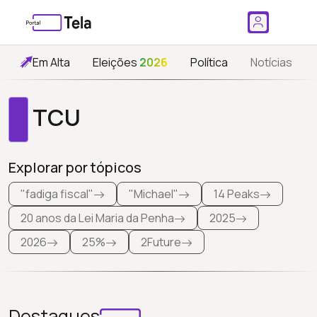
Em Alta
Eleições
2026
Política
Notícias
TCU
Explorar por tópicos
"fadiga fiscal"
"Michael"
14 Peaks
20 anos da Lei Maria da Penha
2025
2026
25%
2Future
Destaques