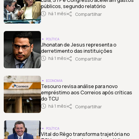
públicos, segundo relatório
há 1 mês
Compartilhar
POLÍTICA
Jhonatan de Jesus representa o
derretimento das instituições
há 1 mês
Compartilhar
ECONOMIA
Tesouro revisa análise para novo
empréstimo aos Correios após críticas
do TCU
há 1 mês
Compartilhar
POLÍTICA
Vital do Rêgo transforma trajetória no