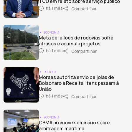
TCU em relato sobre serviço público
há 1 mês
Compartilhar
ECONOMIA
Meta de leilões de rodovias sofre
atrasos e acumula projetos
há 1 mês
Compartilhar
POLÍTICA
Moraes autoriza envio de joias de
Bolsonaro à Receita, itens passam à
União
há 1 mês
Compartilhar
ECONOMIA
CBMA promove seminário sobre
arbitragem marítima