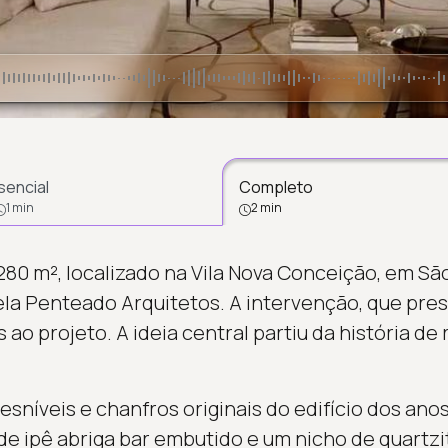
sencial
Completo
1 min
2 min
0 m², localizado na Vila Nova Conceição, em São
ela Penteado Arquitetos. A intervenção, que pre
ao projeto. A ideia central partiu da história d
níveis e chanfros originais do edifício dos anos 
e ipê abriga bar embutido e um nicho de quartzito