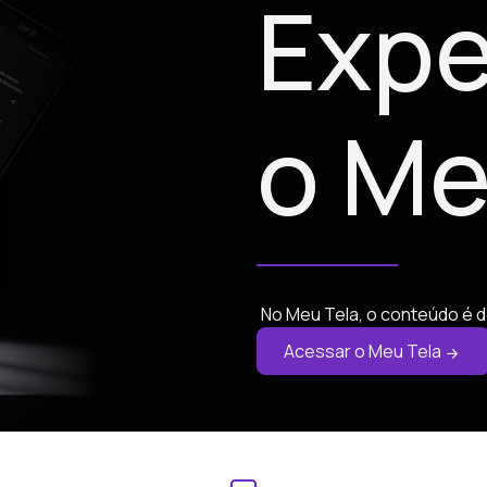
Expe
o Me
No Meu Tela, o conteúdo é d
Acessar o Meu Tela