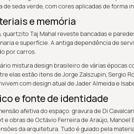
 de seda verde, com cores aplicadas de forma in
eriais e memória
, quartzito Taj Mahal reveste bancadas e parede
aria e superfície. A antiga dependência de serviç
o por carros.
iário mistura design brasileiro de várias épocas 
e elas estão itens de Jorge Zalszupin, Sergio R
nvivem com design atual de Jader Almeida e Isabe
ico e fonte de identidade
mensão afetiva do espaço: gravura de Di Cavalcant
t e obras de Octávio Ferreira de Araújo, Manoel
ões da arquitetura. Tudo é guiado pela materia