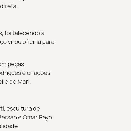
direta.
s, fortalecendo a
o virou oficina para
com peças
odrigues e criações
lle de Mari.
i, escultura de
 Bersan e Omar Rayo
lidade.