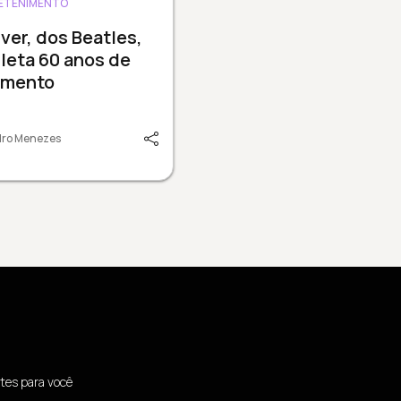
ETENIMENTO
ver, dos Beatles,
leta 60 anos de
amento
dro Menezes
tes para você