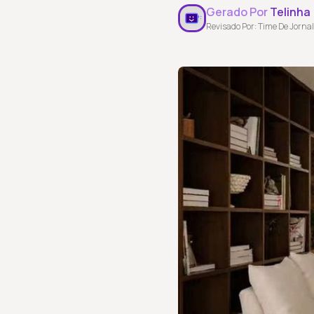
Gerado Por
Telinha
Revisado Por: Time De Jornal