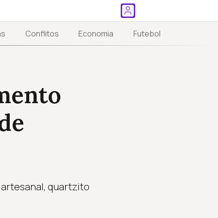
as
Conflitos
Economia
Futebol
mento
 de
artesanal, quartzito