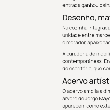
entrada ganhou palha
Desenho, mat
Na cozinha integrada
unidade entre marcen
o morador, apaixonad
A curadoria de mobil
contemporâneas. Entr
do escritório, que co
Acervo artíst
O acervo amplia a di
árvore de Jorge Maye
aparecem como extens