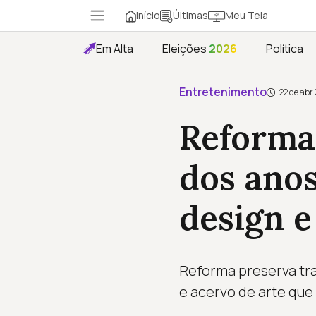
Início
Meu Tela
Últimas
Em Alta
Eleições
2026
Política
Entretenimento
22 de abr
Reforma
dos ano
design e
Reforma preserva tra
e acervo de arte que