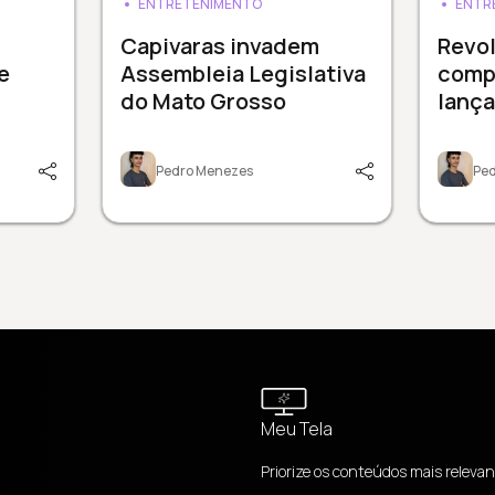
ENTRETENIMENTO
ENTR
Capivaras invadem
Revol
e
Assembleia Legislativa
comp
do Mato Grosso
lanç
Pedro Menezes
Pe
Meu Tela
Priorize os conteúdos mais relevan