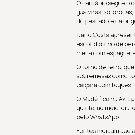
O cardápio segue o c
guaiviras, sororocas
do pescado e na ori
Dário Costa apresent
escondidinho de peix
meca com espaguete a
O forno de ferro, que
sobremesas como tort
caiçara com toques f
O Madê fica na Av. Ep
quinta, ao meio-dia,
pelo WhatsApp.
Fontes indicam que a