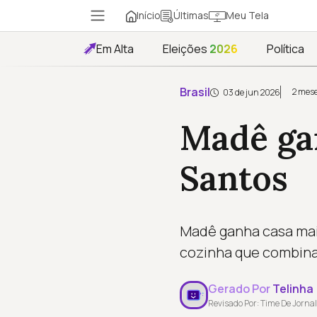
Início
Meu Tela
Últimas
Em Alta
Eleições
2026
Política
Brasil
2 mese
03 de jun 2026
Madê ga
Santos
Madê ganha casa mai
cozinha que combina
Gerado Por
Telinha
Revisado Por: Time De Jornal