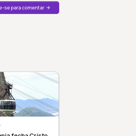
-se para comentar
L
nia fecha Cristo,