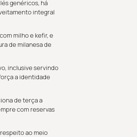
lés genéricos, há
veitamento integral
om milho e kefir, e
ura de milanesa de
vo, inclusive servindo
força a identidade
ciona de terça a
sempre com reservas
 respeito ao meio