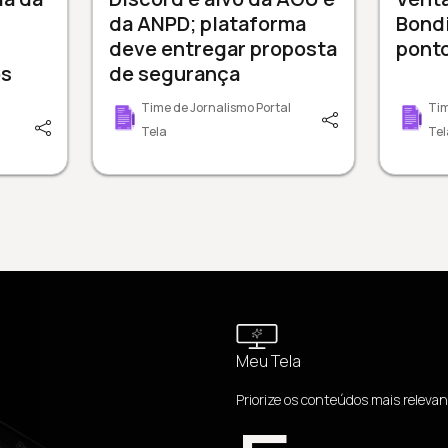
da ANPD; plataforma
Bondi
deve entregar proposta
ponto
os
de segurança
Time de Jornalismo Portal
Tim
Tela
Tel
Meu Tela
Priorize os conteúdos mais relevan