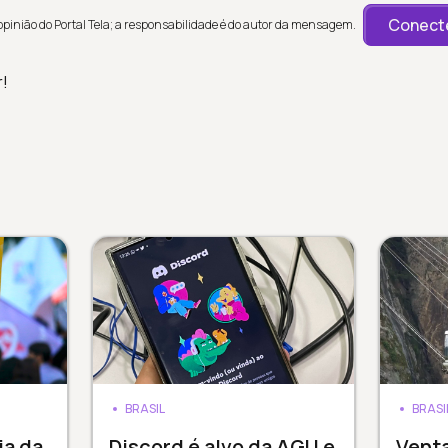
Conecte
inião do Portal Tela; a responsabilidade é do autor da mensagem.
r!
BRASIL
BRASI
ia da
Discord é alvo da AGU e
Venta