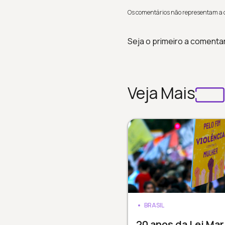
Os comentários não representam a op
Seja o primeiro a comenta
Veja Mais
BRASIL
20 anos da Lei Mar