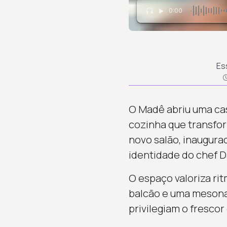
0:00
Es
O Madê abriu uma cas
cozinha que transfor
novo salão, inaugura
identidade do chef D
O espaço valoriza ri
balcão e uma mesona 
privilegiam o frescor 