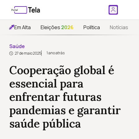
Em Alta
Eleições
2026
Política
Notícias
Saúde
1 ano atrás
27 de maio 2025
Cooperação global é
essencial para
enfrentar futuras
pandemias e garantir
saúde pública