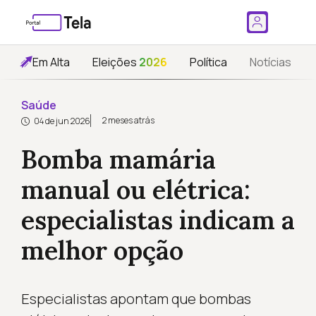
Em Alta
Eleições
2026
Política
Notícias
Saúde
2 meses atrás
04 de jun 2026
Bomba mamária
manual ou elétrica:
especialistas indicam a
melhor opção
Especialistas apontam que bombas