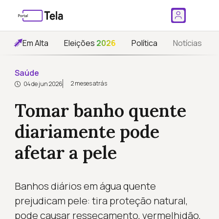
Em Alta
Eleições
2026
Política
Notícias
Saúde
2 meses atrás
04 de jun 2026
Tomar banho quente
diariamente pode
afetar a pele
Banhos diários em água quente
prejudicam pele: tira proteção natural,
pode causar ressecamento, vermelhidão,