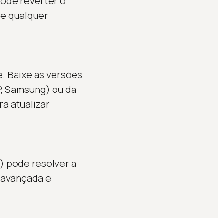
ode reverter o
de qualquer
. Baixe as versões
HP, Samsung) ou da
a atualizar
) pode resolver a
o avançada e