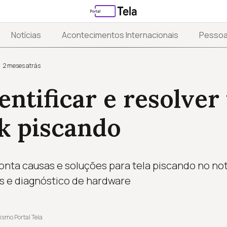
Notícias
Acontecimentos Internacionais
Pesso
2 meses atrás
ntificar e resolver 
k piscando
nta causas e soluções para tela piscando no no
rs e diagnóstico de hardware
ismo Portal Tela