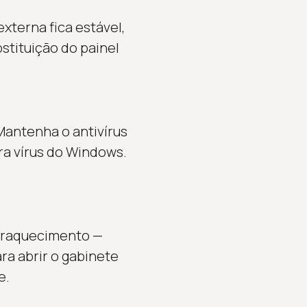
xterna fica estável,
bstituição do painel
Mantenha o antivírus
ra vírus do Windows.
peraquecimento —
ra abrir o gabinete
e.