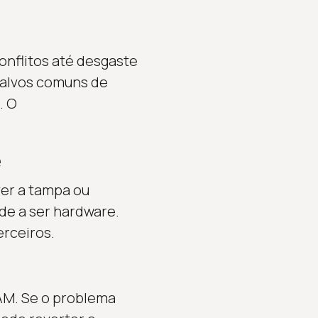
onflitos até desgaste
o alvos comuns de
. O
e
er a tampa ou
de a ser hardware.
erceiros.
AM. Se o problema