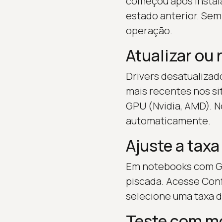
começou após instala
estado anterior. Sem
operação.
Atualizar ou 
Drivers desatualizad
mais recentes nos sit
GPU (Nvidia, AMD). N
automaticamente.
Ajuste a taxa
Em notebooks com GPU
piscada. Acesse Conf
selecione uma taxa d
Teste com mo