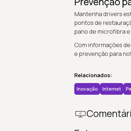
Prevenção pa
Mantenha drivers está
pontos de restauraçã
pano de microfibra e
Com informações de I
e prevenção para no
Relacionados:
Inovação
Internet
Pe
Comentár