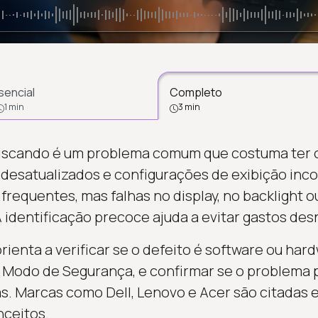
sencial
Completo
1 min
3 min
piscando é um problema comum que costuma ter 
 desatualizados e configurações de exibição in
frequentes, mas falhas no display, no backlight o
dentificação precoce ajuda a evitar gastos des
ienta a verificar se o defeito é software ou har
Modo de Segurança, e confirmar se o problema 
as. Marcas como Dell, Lenovo e Acer são citadas 
nceitos.