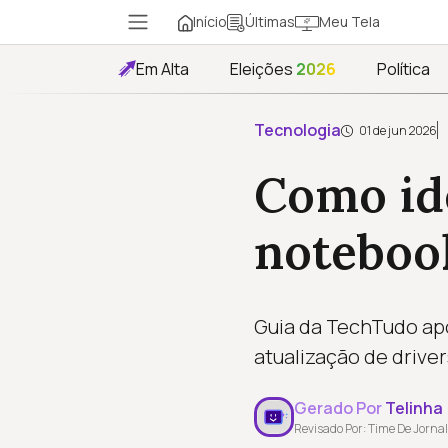
Início
Meu Tela
Últimas
Em Alta
Eleições
2026
Política
Tecnologia
01 de jun 2026
Como ide
noteboo
Guia da TechTudo apo
atualização de drive
Gerado Por
Telinha
Revisado Por: Time De Jornal