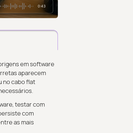
0:43
origens em software
corretas aparecem
u no cabo flat
necessários.
dware, testar com
persiste com
entre as mais