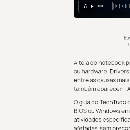
0:00
Es
A tela do notebook 
ou hardware. Drivers
entre as causas mais 
também aparecem. A i
O guia do TechTudo or
BIOS ou Windows em 
atividades específic
afetadas, sem preco