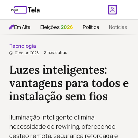
Em Alta
Eleições
2026
Política
Notícias
Tecnologia
2 meses atrás
01 de jun 2026
Luzes inteligentes:
vantagens para todos e
instalação sem fios
Iluminação inteligente elimina
necessidade de rewiring, oferecendo
gestão remota, segurança reforçada e