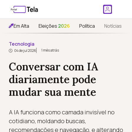
Em Alta
Eleições
2026
Política
Notícias
Tecnologia
1 mês atrás
04 de jul 2026
Conversar com IA
diariamente pode
mudar sua mente
A IA funciona como camada invisível no
cotidiano, moldando buscas,
recomendações e navegação, e alterando