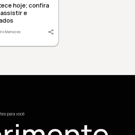
ece hoje; confira
assistir e
cados
dro Menezes
tes para você
rimente