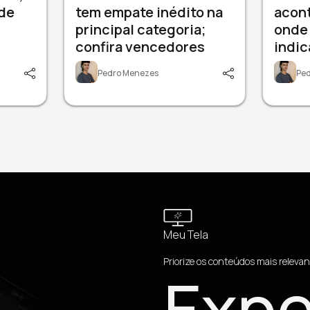
de
tem empate inédito na
acont
principal categoria;
onde 
confira vencedores
indi
Pedro Menezes
Pe
Meu Tela
Priorize os conteúdos mais relevan
Expe