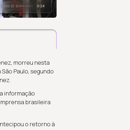
0:24
enez, morreu nesta
m São Paulo, segundo
enez.
 a informação
imprensa brasileira
ntecipou o retorno à