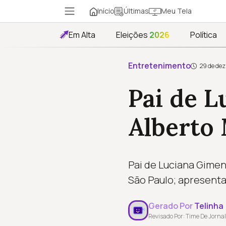
Início
Meu Tela
Últimas
Em Alta
Eleições
2026
Política
Entretenimento
29 de dez
Pai de L
Alberto 
Pai de Luciana Gimen
São Paulo; apresenta
Gerado Por
Telinha
Revisado Por: Time De Jornal