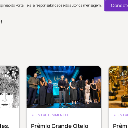
Conecte
inião do Portal Tela; a responsabilidade é do autor da mensagem.
r!
ENTRETENIMENTO
ENTR
les,
Prêmio Grande Otelo
Prêm