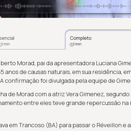
sencial
Completo
1 min
1 min
lberto Morad, pai da apresentadora Luciana Gim
 85 anos de causas naturais, em sua residência, e
. A confirmação foi divulgada pela equipe de Gim
lha de Morad com a atriz Vera Gimenez, segundo
onamento entre eles teve grande repercussão na 
va em Trancoso (BA) para passar o Réveillon e a