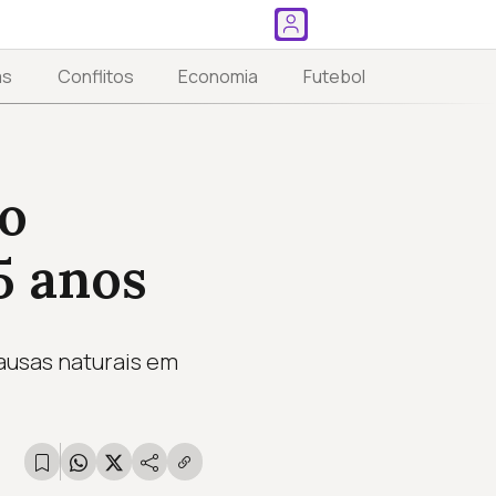
as
Conflitos
Economia
Futebol
ão
5 anos
ausas naturais em