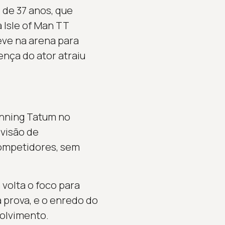
 de 37 anos, que
 Isle of Man TT
teve na arena para
nça do ator atraiu
nning Tatum no
evisão de
competidores, sem
 volta o foco para
a prova, e o enredo do
olvimento.