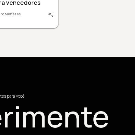
ira vencedores
dro Menezes
tes para você
rimente