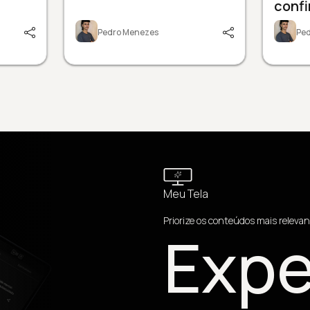
conf
Pedro Menezes
Pe
Meu Tela
Priorize os conteúdos mais relevan
Expe