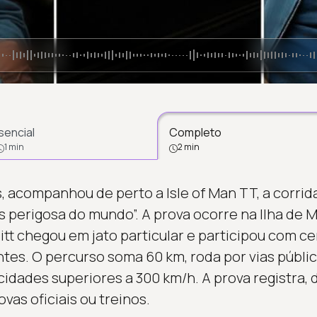
sencial
Completo
1 min
2 min
s, acompanhou de perto a Isle of Man TT, a corri
 perigosa do mundo”. A prova ocorre na Ilha de M
Pitt chegou em jato particular e participou com ce
es. O percurso soma 60 km, roda por vias públi
idades superiores a 300 km/h. A prova registra, d
as oficiais ou treinos.