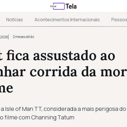
Notícias
Acontecimentos Internacionais
Pesso
2 meses atrás
 2026
t fica assustado ao
har corrida da mor
me
a Isle of Man TT, considerada a mais perigosa d
vo filme com Channing Tatum