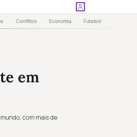
as
Conflitos
Economia
Futebol
te em
o mundo, com mais de