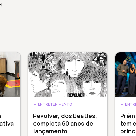
r!
ENTRETENIMENTO
ENTR
m
Revolver, dos Beatles,
Prêm
ativa
completa 60 anos de
tem e
lançamento
princ