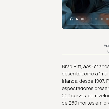
0:00
Es
Brad Pitt, aos 62 ano
descrita como a “mais
Irlanda, desde 1907. 
espectadores present
200 curvas, com veloc
de 260 mortes em prov