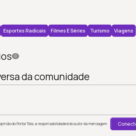
Esportes Radicais
Filmes E Séries
Turismo
Viagens
ios
0
versa da comunidade
Conecte
inião do Portal Tela; a responsabilidade é do autor da mensagem.