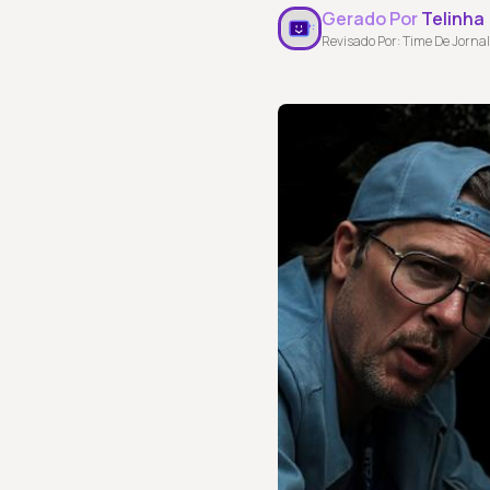
Gerado Por
Telinha
Revisado Por: Time De Jornal