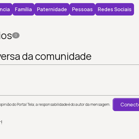
ncia
Família
Paternidade
Pessoas
Redes Sociais
ios
0
versa da comunidade
Conecte
inião do Portal Tela; a responsabilidade é do autor da mensagem.
r!