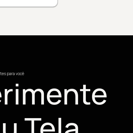
tes para você
rimente
u Tela