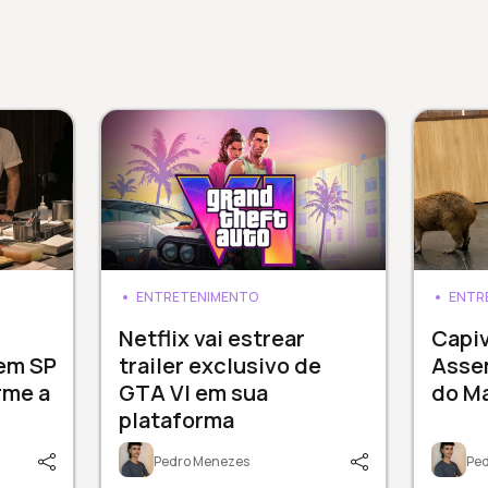
ENTRETENIMENTO
ENTR
3
Netflix vai estrear
Capi
 em SP
trailer exclusivo de
Assem
rme a
GTA VI em sua
do M
plataforma
Pedro Menezes
Pe