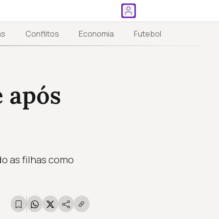
as
Conflitos
Economia
Futebol
e após
do as filhas como