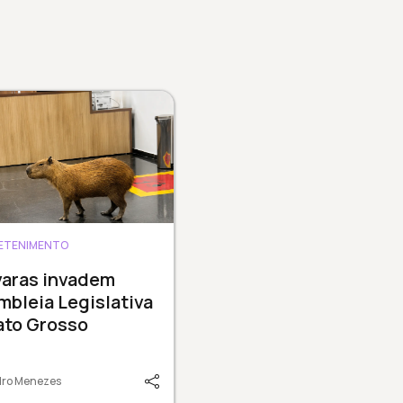
ETENIMENTO
varas invadem
bleia Legislativa
ato Grosso
dro Menezes