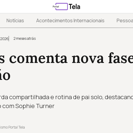
Notícias
Acontecimentos Internacionais
Pesso
2 meses atrás
 2026
s comenta nova fas
ão
rda compartilhada e rotina de pai solo, destacan
io com Sophie Turner
ismo Portal Tela