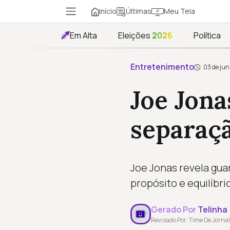
Início
Meu Tela
Últimas
Em Alta
Eleições
2026
Política
Entretenimento
03 de jun
Joe Jona
separaç
Joe Jonas revela gua
propósito e equilíbr
Gerado Por
Telinha
Revisado Por: Time De Jornal