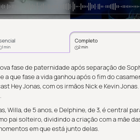
sencial
Completo
1 min
2 min
ova fase de paternidade após separação de Soph
re a que fase a vida ganhou após o fim do casame
ast Hey Jonas, com os irmãos Nick e Kevin Jonas
.
as, Willa, de 5 anos, e Delphine, de 3, é central 
mo pai solteiro, dividindo a criação com a mãe d
omentos em que está junto delas.