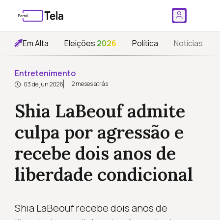
Em Alta
Eleições
2026
Política
Notícias
Entretenimento
2 meses atrás
03 de jun 2026
Shia LaBeouf admite
culpa por agressão e
recebe dois anos de
liberdade condicional
Shia LaBeouf recebe dois anos de