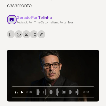
casamento
Gerado Por
Telinha
Revisado Por: Time De Jornalismo Portal Tela
0:00
0:33