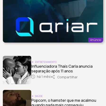
Anúncio
ENTRETENIMENTO
Influenciadora Thaís Carla anuncia
separação após 11 anos
há 1 mês
Compartilhar
SAÚDE
Popcorn, o hamster que me acalmou
quando nada mais conseguiu