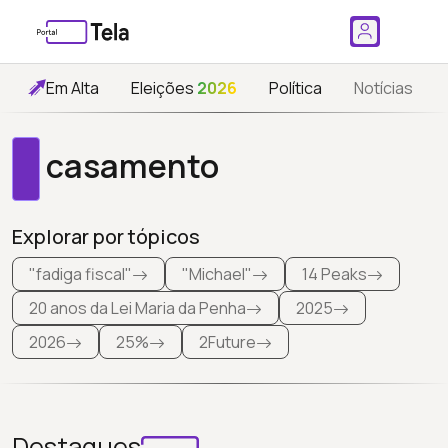
Em Alta
Eleições
2026
Política
Notícias
casamento
Explorar por tópicos
"fadiga fiscal"
"Michael"
14 Peaks
20 anos da Lei Maria da Penha
2025
2026
25%
2Future
Destaques