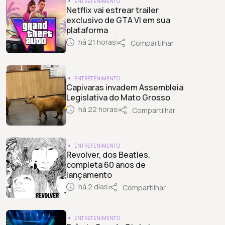
ENTRETENIMENTO
Netflix vai estrear trailer
exclusivo de GTA VI em sua
plataforma
há 21 horas
Compartilhar
ENTRETENIMENTO
Capivaras invadem Assembleia
Legislativa do Mato Grosso
há 22 horas
Compartilhar
ENTRETENIMENTO
Revolver, dos Beatles,
completa 60 anos de
lançamento
há 2 dias
Compartilhar
ENTRETENIMENTO