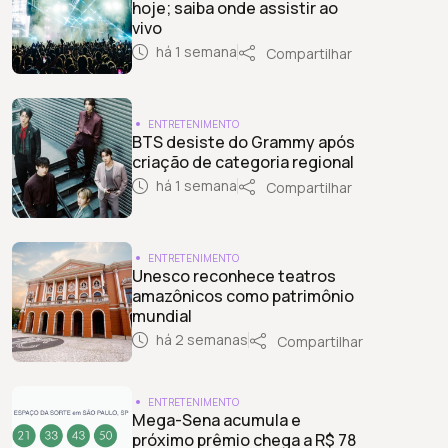
hoje; saiba onde assistir ao
vivo
há 1 semana
Compartilhar
ENTRETENIMENTO
BTS desiste do Grammy após
criação de categoria regional
há 1 semana
Compartilhar
ENTRETENIMENTO
Unesco reconhece teatros
amazônicos como patrimônio
mundial
há 2 semanas
Compartilhar
ENTRETENIMENTO
Mega-Sena acumula e
próximo prêmio chega a R$ 78