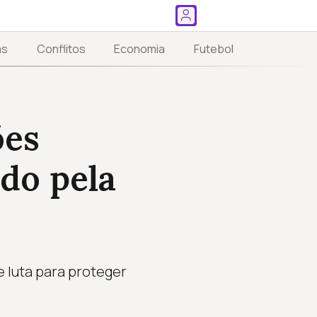
as
Conflitos
Economia
Futebol
ões
do pela
 luta para proteger