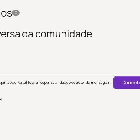
ios
0
versa da comunidade
Conecte
inião do Portal Tela; a responsabilidade é do autor da mensagem.
r!