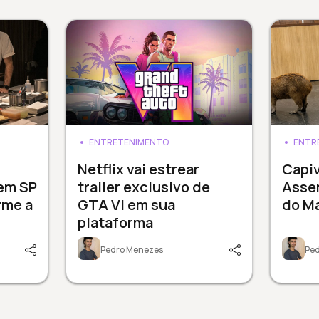
ENTRETENIMENTO
ENTR
3
Netflix vai estrear
Capi
 em SP
trailer exclusivo de
Assem
rme a
GTA VI em sua
do M
plataforma
Pedro Menezes
Pe