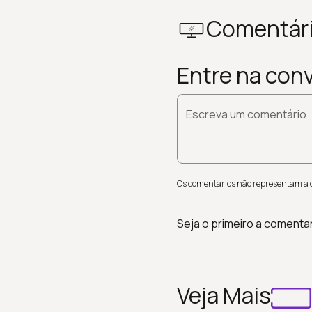
Comentár
Entre na con
Escreva um comentário
Os comentários não representam a op
Seja o primeiro a comenta
Veja Mais