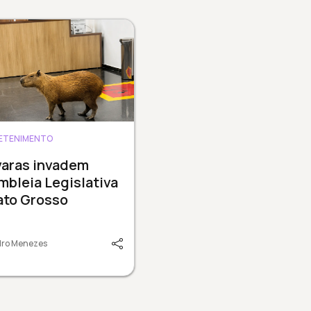
ETENIMENTO
varas invadem
bleia Legislativa
ato Grosso
dro Menezes