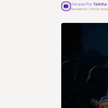
Gerado Por
Telinha
Revisado Por: Time De Jornal