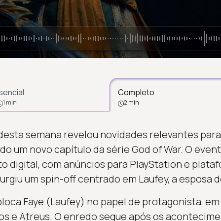
sencial
Completo
1 min
2 min
 desta semana revelou novidades relevantes para
ndo um novo capítulo da série God of War. O even
ato digital, com anúncios para PlayStation e plat
urgiu um spin-off centrado em Laufey, a esposa d
oloca Faye (Laufey) no papel de protagonista, em
s e Atreus. O enredo segue após os acontecime