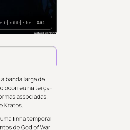
0:54
 a banda larga de
to ocorreu na terça-
aformas associadas.
e Kratos.
 uma linha temporal
ntos de God of War