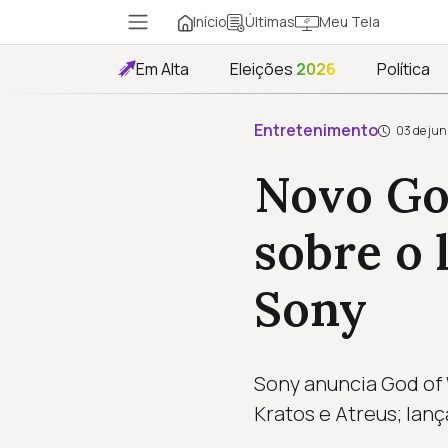
Início
Meu Tela
Últimas
Em Alta
Eleições
2026
Política
Entretenimento
03 de jun
Novo Go
sobre o
Sony
Sony anuncia God of 
Kratos e Atreus; lan