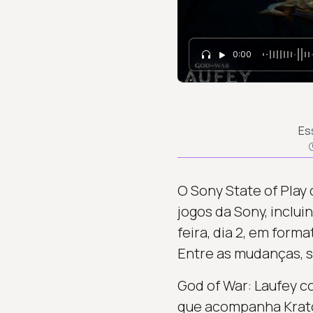
0:00
Es
O Sony State of Play
jogos da Sony, inclui
feira, dia 2, em form
Entre as mudanças, s
God of War: Laufey c
que acompanha Krato