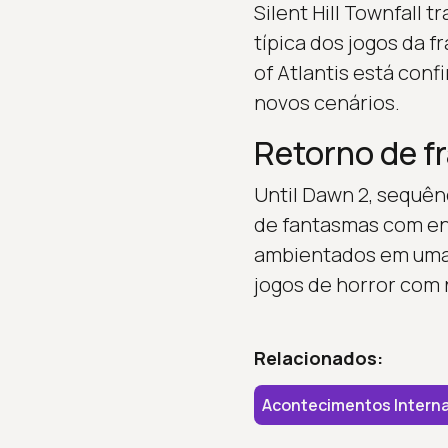
Silent Hill Townfall 
típica dos jogos da 
of Atlantis está con
novos cenários.
Retorno de f
Until Dawn 2, sequên
de fantasmas com en
ambientados em uma 
jogos de horror com n
Relacionados:
Acontecimentos Interna