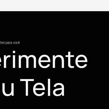
tes para você
rimente
u Tela