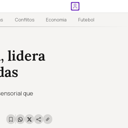
as
Conflitos
Economia
Futebol
, lidera
das
sensorial que