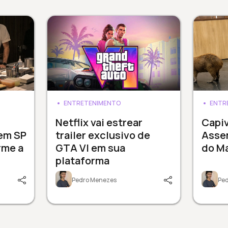
ENTRETENIMENTO
ENTR
3
Netflix vai estrear
Capi
 em SP
trailer exclusivo de
Assem
rme a
GTA VI em sua
do M
plataforma
Pedro Menezes
Pe