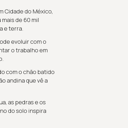
m Cidade do México,
u mais de 60 mil
 e terra.
pode evoluir com o
ntar o trabalho em
o.
ndo com o chão batido
ão andina que vê a
ua, as pedras e os
o do solo inspira