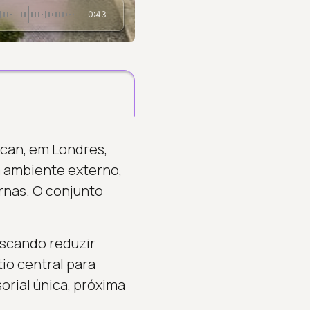
0:43
ican, em Londres,
m ambiente externo,
rnas. O conjunto
uscando reduzir
tio central para
orial única, próxima