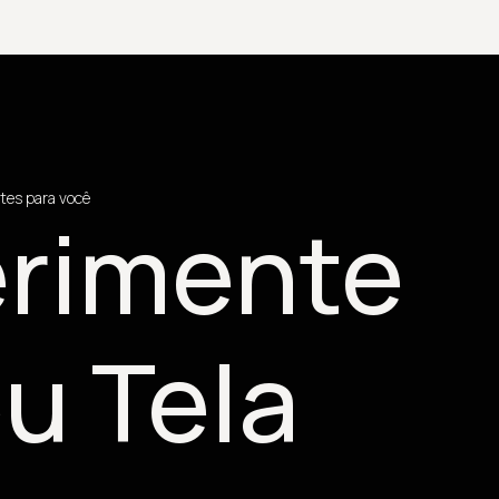
tes para você
rimente
u Tela