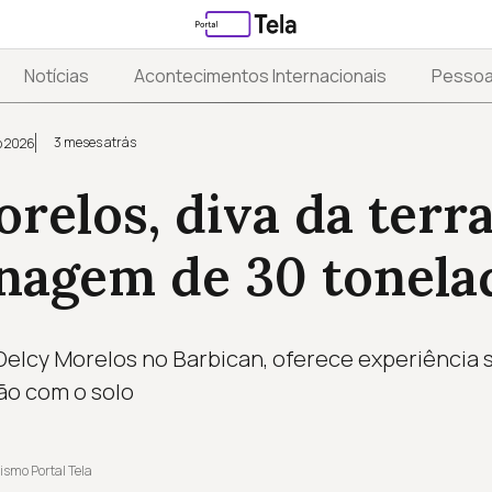
Notícias
Acontecimentos Internacionais
Pesso
3 meses atrás
o 2026
relos, diva da terra
enagem de 30 tonela
 Delcy Morelos no Barbican, oferece experiência 
ão com o solo
ismo Portal Tela