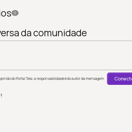
ios
0
versa da comunidade
Conecte
inião do Portal Tela; a responsabilidade é do autor da mensagem.
r!