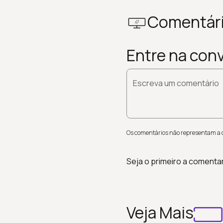
Comentár
Entre na con
Escreva um comentário
Os comentários não representam a op
Seja o primeiro a comenta
Veja Mais