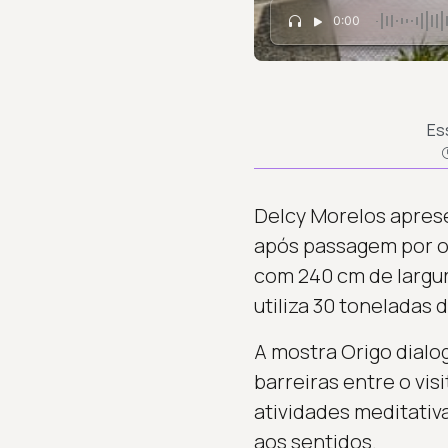
0:00
Es
Delcy Morelos aprese
após passagem por o
com 240 cm de largur
utiliza 30 toneladas 
A mostra Origo dialo
barreiras entre o vis
atividades meditativa
aos sentidos.