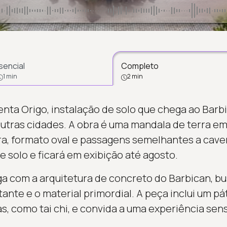
sencial
Completo
1 min
2 min
nta Origo, instalação de solo que chega ao Barb
utras cidades. A obra é uma mandala de terra e
a, formato oval e passagens semelhantes a cave
de solo e ficará em exibição até agosto.
ga com a arquitetura de concreto do Barbican, b
itante e o material primordial. A peça inclui um pá
s, como tai chi, e convida a uma experiência sens