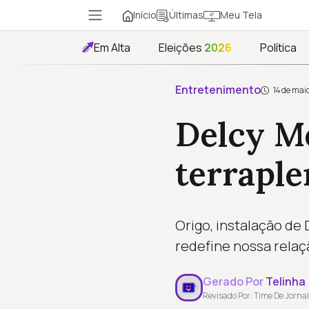
Início
Meu Tela
Últimas
Em Alta
Eleições
2026
Política
Entretenimento
14 de mai
Delcy Mo
terrapl
Origo, instalação de
redefine nossa relaç
Gerado Por
Telinha
Revisado Por: Time De Jornal