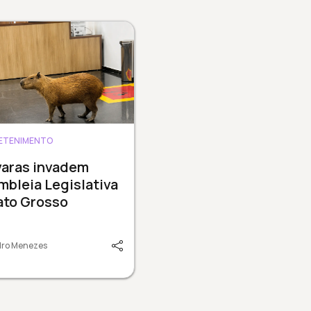
ETENIMENTO
varas invadem
bleia Legislativa
ato Grosso
dro Menezes