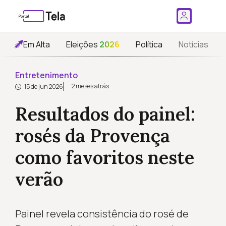
Em Alta
Eleições
2026
Política
Notícias
Entretenimento
2 meses atrás
15 de jun 2026
Resultados do painel:
rosés da Provença
como favoritos neste
verão
Painel revela consistência do rosé de