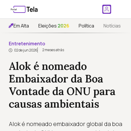
Em Alta
Eleições
2026
Política
Notícias
Entretenimento
2 meses atrás
02 de jun 2026
Alok é nomeado
Embaixador da Boa
Vontade da ONU para
causas ambientais
Alok é nomeado embaixador global da boa