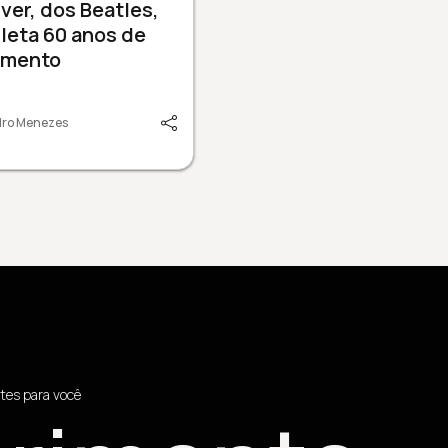
ver, dos Beatles,
leta 60 anos de
amento
dro Menezes
tes para você