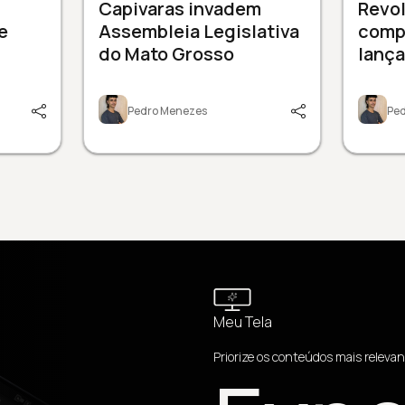
Capivaras invadem
Revol
e
Assembleia Legislativa
comp
do Mato Grosso
lanç
Pedro Menezes
Pe
Meu Tela
Priorize os conteúdos mais relevan