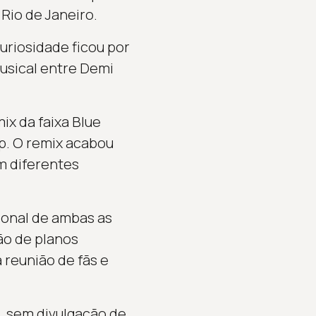
Rio de Janeiro.
riosidade ficou por
musical entre Demi
x da faixa Blue
ip. O remix acabou
m diferentes
ional de ambas as
ão de planos
reunião de fãs e
 sem divulgação de