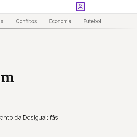
as
Conflitos
Economia
Futebol
am
nto da Desigual; fãs