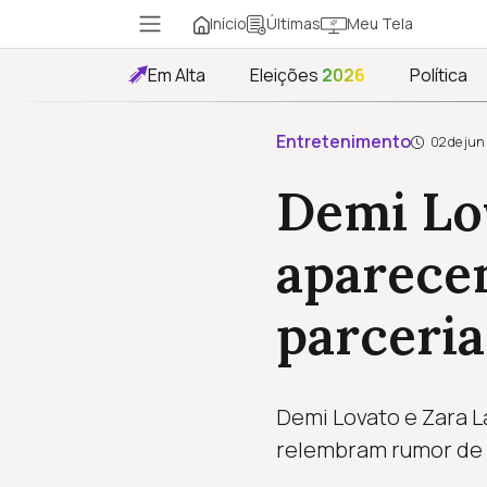
Início
Meu Tela
Últimas
Em Alta
Eleições
2026
Política
Entretenimento
02 de jun
Demi Lo
aparece
parceri
Demi Lovato e Zara L
relembram rumor de 