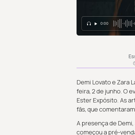
0:00
Es
Demi Lovato e Zara L
feira, 2 de junho. O
Ester Expósito. As a
fãs, que comentaram 
A presença de Demi,
começou a pré-venda 