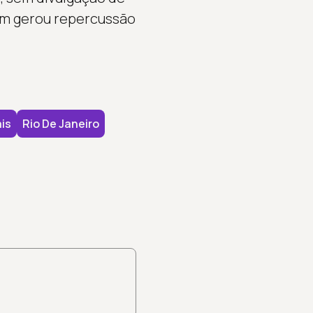
bém gerou repercussão
is
Rio De Janeiro