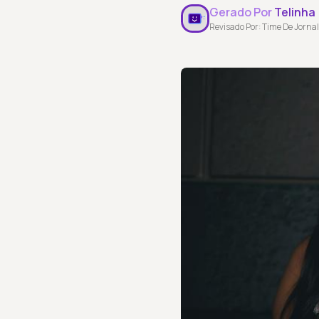
Gerado Por
Telinha
Revisado Por: Time De Jornal