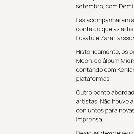
setembro, com Demi e
Fãs acompanharam as 
conta do que as arti
Lovato e Zara Larsso
Historicamente, os b
Moon, do álbum Midni
contando com Kehlani
plataformas.
Outro ponto abordad
artistas. Não houve 
conjuntos para nova
imprensa.
Desigual descreveu 