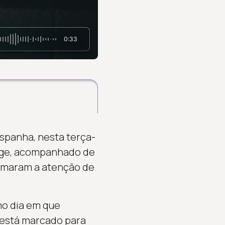
0:33
Espanha, nesta terça-
tage, acompanhado de
chamaram a atenção de
o dia em que
l está marcado para