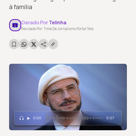
à família
Gerado Por
Telinha
Revisado Por: Time De Jornalismo Portal Tela
0:00
0:37