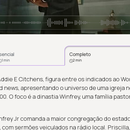
sencial
Completo
1 min
2 min
ddie E Citchens, figura entre os indicados ao Wom
rd news, apresentando o universo de uma igreja ne
00. O foco é a dinastia Winfrey, uma família past
nfrey Jr comanda a maior congregação do estado 
 com sermões veiculados na rádio local. Priscilla