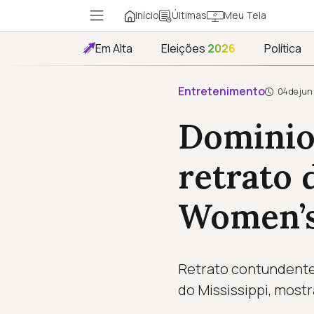
Início
Meu Tela
Últimas
Em Alta
Eleições
2026
Política
Entretenimento
04 de jun
Dominion
retrato 
Women’s
Retrato contundente 
do Mississippi, most