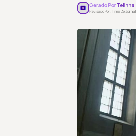
Gerado Por
Telinha
Revisado Por: Time De Jornal