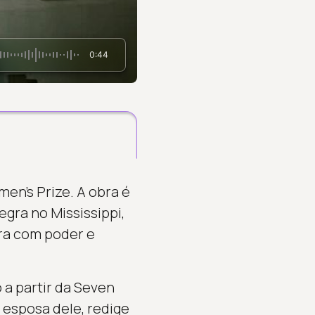
0:44
en’s Prize. A obra é
gra no Mississippi,
ora com poder e
a partir da Seven
, esposa dele, redige