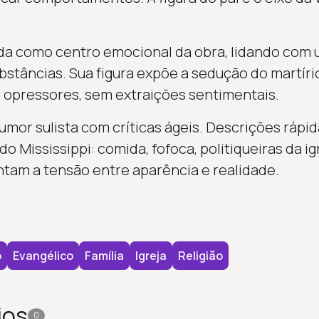
tada como centro emocional da obra, lidando co
stâncias. Sua figura expõe a sedução do martírio
 opressores, sem extraições sentimentais.
mor sulista com críticas ágeis. Descrições rápid
do Mississippi: comida, fofoca, politiqueiras da ig
entam a tensão entre aparência e realidade.
o
Evangélico
Família
Igreja
Religião
ios
0