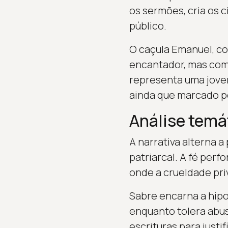
os sermões, cria os 
público.
O caçula Emanuel, co
encantador, mas com
representa uma jove
ainda que marcado pe
Análise temá
A narrativa alterna 
patriarcal. A fé perf
onde a crueldade pri
Sabre encarna a hipo
enquanto tolera abuso
escrituras para justi