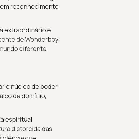
e sem reconhecimento
 extraordinário e
scente de Wonderboy,
mundo diferente,
ar o núcleo de poder
palco de domínio,
a espiritual
tura distorcida das
violência que