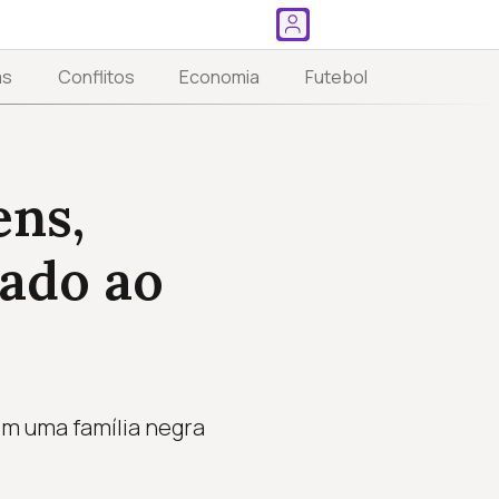
as
Conflitos
Economia
Futebol
ens,
cado ao
em uma família negra