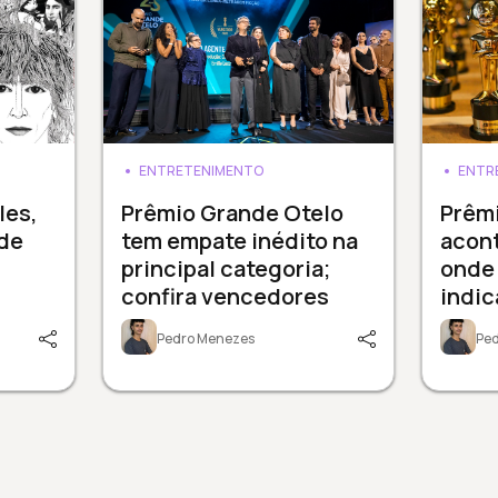
ENTRETENIMENTO
ENTR
les,
Prêmio Grande Otelo
Prêm
de
tem empate inédito na
acont
principal categoria;
onde 
confira vencedores
indi
Pedro Menezes
Pe