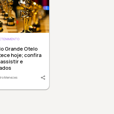
ETENIMENTO
io Grande Otelo
ece hoje; confira
assistir e
cados
dro Menezes