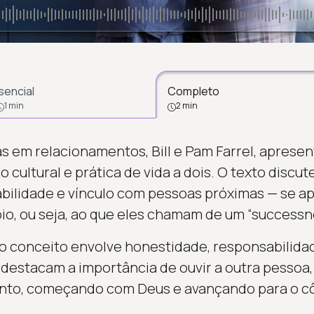
sencial
Completo
1 min
2 min
tas em relacionamentos, Bill e Pam Farrel, apres
cultural e prática de vida a dois. O texto discut
bilidade e vínculo com pessoas próximas — se a
o, ou seja, ao que eles chamam de um “successne
o conceito envolve honestidade, responsabilida
destacam a importância de ouvir a outra pessoa, 
to, começando com Deus e avançando para o c