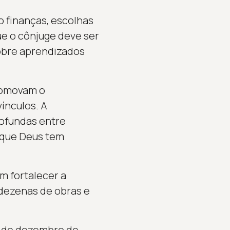
o finanças, escolhas
que o cônjuge deve ser
sobre aprendizados
romovam o
vínculos. A
ofundas entre
 que Deus tem
m fortalecer a
m dezenas de obras e
 3 de dezembro de