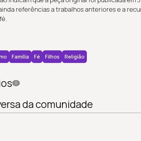
 ainda referências a trabalhos anteriores e a recu
fé.
smo
Família
Fé
Filhos
Religião
ios
0
versa da comunidade