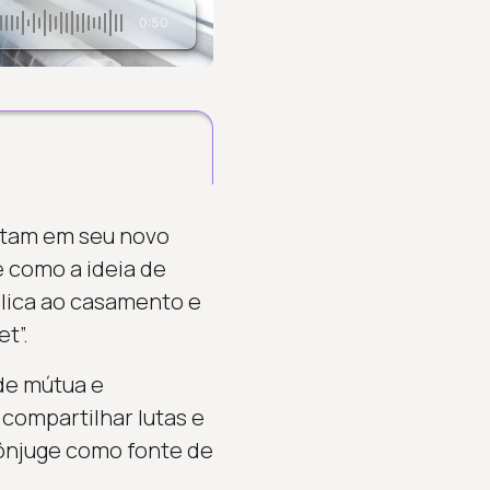
0:50
entam em seu novo
e como a ideia de
plica ao casamento e
t”.
de mútua e
compartilhar lutas e
ônjuge como fonte de