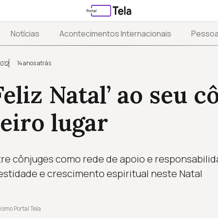
Notícias
Acontecimentos Internacionais
Pesso
14 anos atrás
2012
Feliz Natal’ ao seu c
eiro lugar
tre cônjuges como rede de apoio e responsabili
estidade e crescimento espiritual neste Natal
ismo Portal Tela