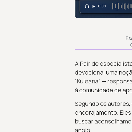
0:00
Es
A Pair de especialis
devocional uma noção 
“Kuleana” — responsa
à comunidade de apoi
Segundo os autores, 
encorajamento. Eles 
buscar aconselhamen
apoio.