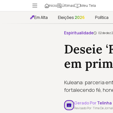
Início
Meu Tela
Últimas
Em Alta
Eleições
2026
Política
Espiritualidade
02 de dez 
Deseie ‘
em prim
Kuleana: parceria en
fortalecendo fé, hon
Gerado Por
Telinha
Revisado Por: Time De Jornal