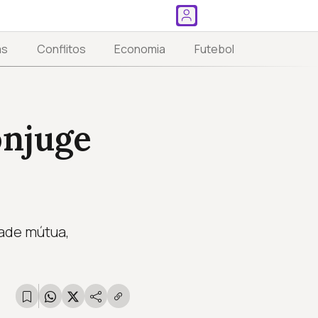
as
Conflitos
Economia
Futebol
ônjuge
dade mútua,