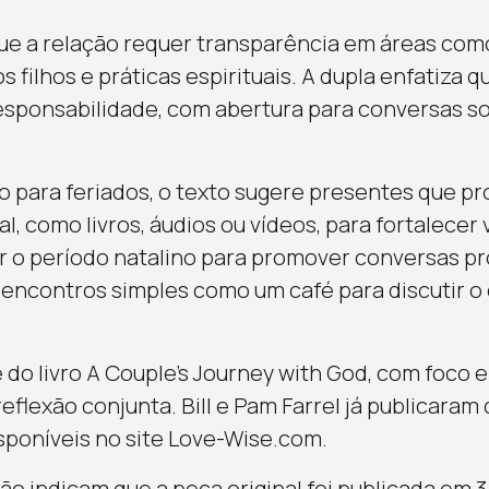
que a relação requer transparência em áreas com
s filhos e práticas espirituais. A dupla enfatiza 
responsabilidade, com abertura para conversas 
o para feriados, o texto sugere presentes que p
l, como livros, áudios ou vídeos, para fortalecer 
 o período natalino para promover conversas pr
encontros simples como um café para discutir o
 do livro A Couple’s Journey with God, com foco e
eflexão conjunta. Bill e Pam Farrel já publicara
poníveis no site Love-Wise.com.
ão indicam que a peça original foi publicada em