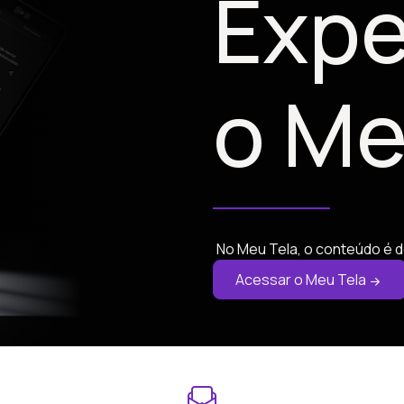
Expe
o Me
No Meu Tela, o conteúdo é d
Acessar o Meu Tela