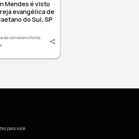
n Mendes é visto
reja evangélica de
aetano do Sul, SP
e de Jornalismo Portal
a
tes para você