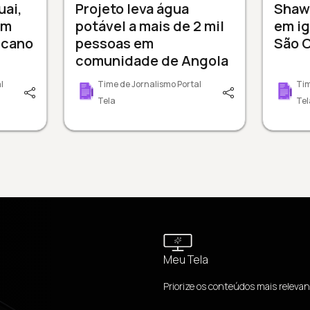
uai,
Projeto leva água
Shaw
em
potável a mais de 2 mil
em ig
icano
pessoas em
São C
comunidade de Angola
l
Time de Jornalismo Portal
Tim
Tela
Tel
Meu Tela
Priorize os conteúdos mais relevan