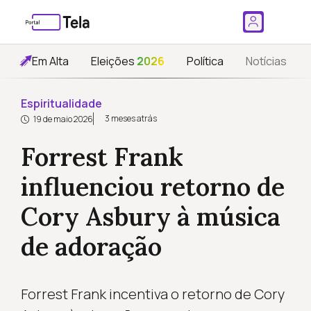
Em Alta
Eleições
2026
Política
Notícias
Espiritualidade
3 meses atrás
19 de maio 2026
Forrest Frank
influenciou retorno de
Cory Asbury à música
de adoração
Forrest Frank incentiva o retorno de Cory