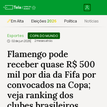
Em Alta
Eleições
2026
Política
Notícias
Esportes
›
COPA DO MUNDO
2 meses atrás
02 de jun 2026
Flamengo pode
receber quase R$ 500
mil por dia da Fifa por
convocados na Copa;
veja ranking dos
clubes brasileiros