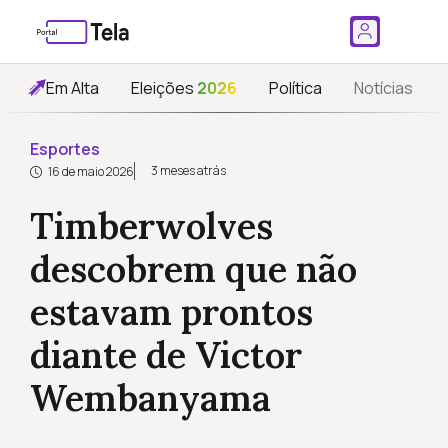
Em Alta
Eleições
2026
Política
Notícias
Esportes
3 meses atrás
16 de maio 2026
Timberwolves
descobrem que não
estavam prontos
diante de Victor
Wembanyama