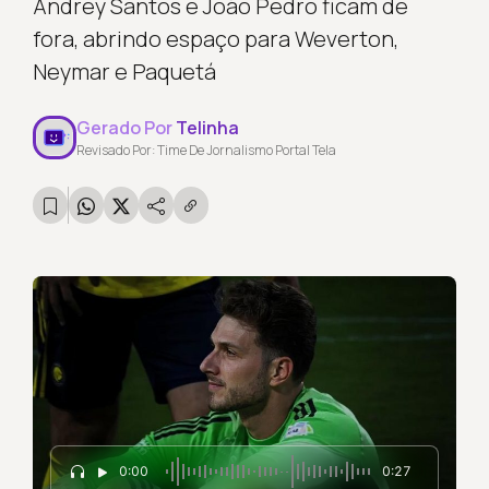
Andrey Santos e João Pedro ficam de
fora, abrindo espaço para Weverton,
Neymar e Paquetá
Gerado Por
Telinha
Revisado Por: Time De Jornalismo Portal Tela
0:00
0:27