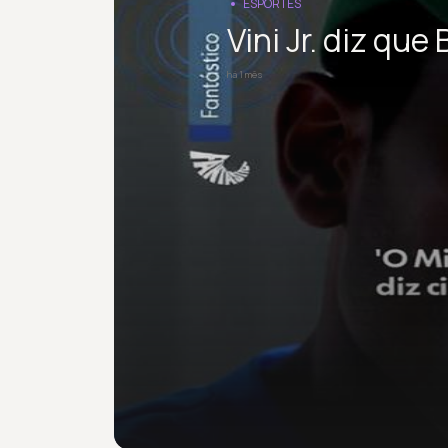
ESPORTES
Vini Jr. diz qu
há 1 mês