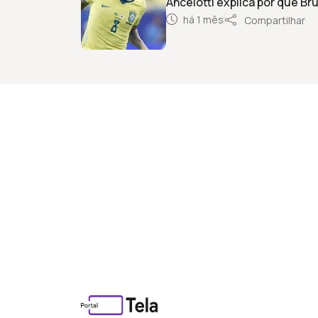
Ancelotti explica por que Br
há 1 mês
Compartilhar