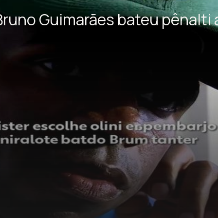
e Bruno Guimarães bateu pênalti