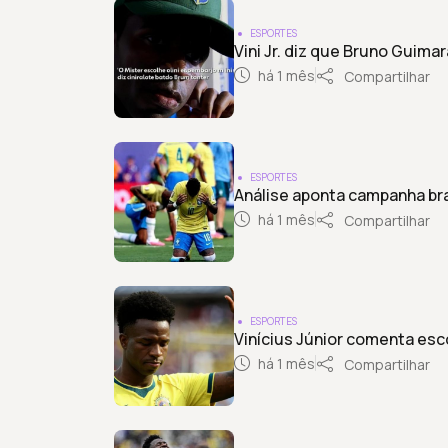
ESPORTES
Vini Jr. diz que Bruno Guima
há 1 mês
Compartilhar
ESPORTES
Análise aponta campanha bra
há 1 mês
Compartilhar
ESPORTES
Vinícius Júnior comenta esc
há 1 mês
Compartilhar