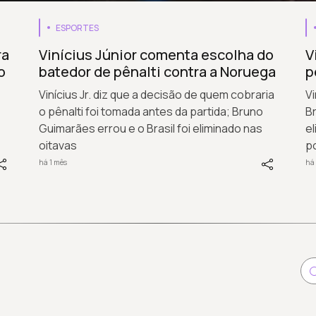
ESPORTES
ra
Vinícius Júnior comenta escolha do
V
o
batedor de pênalti contra a Noruega
p
Vinícius Jr. diz que a decisão de quem cobraria
Vi
o pênalti foi tomada antes da partida; Bruno
Br
Guimarães errou e o Brasil foi eliminado nas
e
oitavas
po
há 1 mês
há 