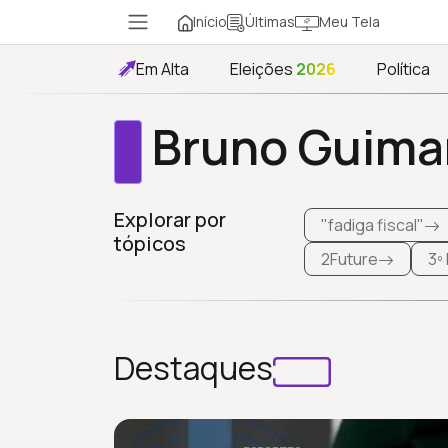
Início
Meu Tela
Últimas
Em Alta
Eleições
2026
Política
Bruno Guima
Explorar por
"fadiga fiscal"
tópicos
2Future
3º
Destaques