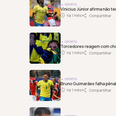
ESPORTES
Vinicius Júnior afirma não te
há 1 mês
Compartilhar
ESPORTES
Torcedores reagem com chor
há 1 mês
Compartilhar
ESPORTES
Bruno Guimarães falha pênal
há 1 mês
Compartilhar