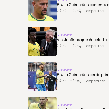
ESPORTES
Bruno Guimarães comenta e
há 1 mês
Compartilhar
ESPORTES
Vini Jr afirma que Ancelotti
há 1 mês
Compartilhar
ESPORTES
Bruno Guimarães perde prime
há 1 mês
Compartilhar
ESPORTES